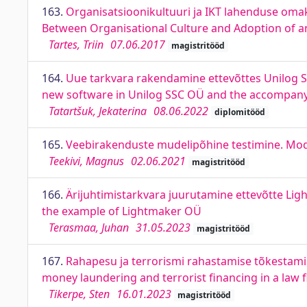
163.
Organisatsioonikultuuri ja IKT lahenduse oma
Between Organisational Culture and Adoption of a
Tartes, Triin
07.06.2017
magistritööd
164.
Uue tarkvara rakendamine ettevõttes Unilog S
new software in Unilog SSC OÜ and the accompany
Tatartšuk, Jekaterina
08.06.2022
diplomitööd
165.
Veebirakenduste mudelipõhine testimine. Mod
Teekivi, Magnus
02.06.2021
magistritööd
166.
Ärijuhtimistarkvara juurutamine ettevõtte Li
the example of Lightmaker OÜ
Terasmaa, Juhan
31.05.2023
magistritööd
167.
Rahapesu ja terrorismi rahastamise tõkestam
money laundering and terrorist financing in a law 
Tikerpe, Sten
16.01.2023
magistritööd