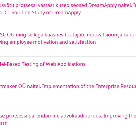
ksvõtu protsessi vastastikused seosed DreamApply näitel. 
n ICT Solution Study of DreamApply
SC OÜ ning sellega kaasnev töötajate motivatsioon ja rahu
ing employee motivation and satisfaction
el-Based Testing of Web Applications
ghtmaker OÜ näitel. Implementation of the Enterprise Reso
ise protsessi parendamine advokaadibüroos. Improving the
firm