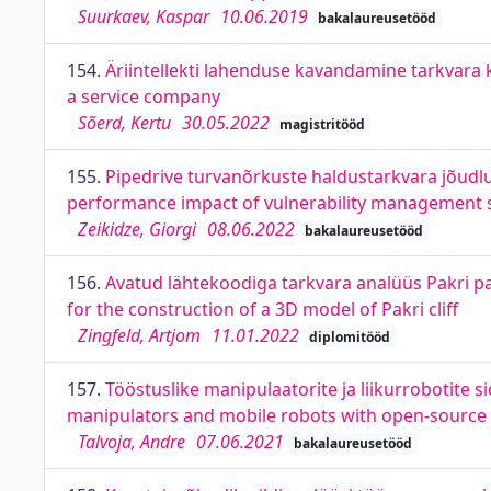
Suurkaev, Kaspar
10.06.2019
bakalaureusetööd
154.
Äriintellekti lahenduse kavandamine tarkvara k
a service company
Sõerd, Kertu
30.05.2022
magistritööd
155.
Pipedrive turvanõrkuste haldustarkvara jõud
performance impact of vulnerability management s
Zeikidze, Giorgi
08.06.2022
bakalaureusetööd
156.
Avatud lähtekoodiga tarkvara analüüs Pakri p
for the construction of a 3D model of Pakri cliff
Zingfeld, Artjom
11.01.2022
diplomitööd
157.
Tööstuslike manipulaatorite ja liikurrobotite 
manipulators and mobile robots with open-source
Talvoja, Andre
07.06.2021
bakalaureusetööd