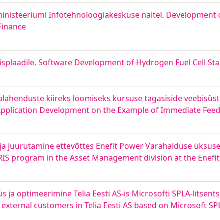
inisteeriumi Infotehnoloogiakeskuse näitel. Development o
Finance
isplaadile. Software Development of Hydrogen Fuel Cell Sta
henduste kiireks loomiseks kursuse tagasiside veebisüste
Application Development on the Example of Immediate Fee
 ja juurutamine ettevõttes Enefit Power Varahalduse üksus
IS program in the Asset Management division at the Enefi
s ja optimeerimine Telia Eesti AS-is Microsofti SPLA-litsents
external customers in Telia Eesti AS based on Microsoft SP