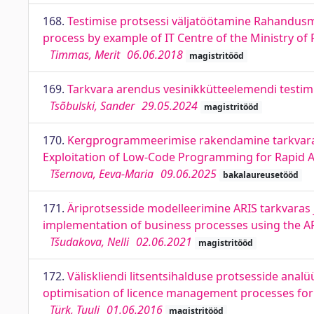
168.
Testimise protsessi väljatöötamine Rahandusm
process by example of IT Centre of the Ministry of 
Timmas, Merit
06.06.2018
magistritööd
169.
Tarkvara arendus vesinikkütteelemendi testim
Tsõbulski, Sander
29.05.2024
magistritööd
170.
Kergprogrammeerimise rakendamine tarkvarala
Exploitation of Low-Code Programming for Rapid 
Tšernova, Eeva-Maria
09.06.2025
bakalaureusetööd
171.
Äriprotsesside modelleerimine ARIS tarkvaras
implementation of business processes using the AR
Tšudakova, Nelli
02.06.2021
magistritööd
172.
Väliskliendi litsentsihalduse protsesside analüü
optimisation of licence management processes for 
Türk, Tuuli
01.06.2016
magistritööd