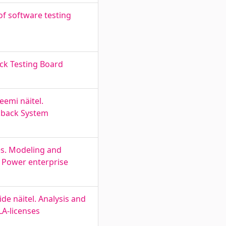
f software testing
ck Testing Board
emi näitel.
dback System
es. Modeling and
t Power enterprise
ide näitel. Analysis and
LA-licenses