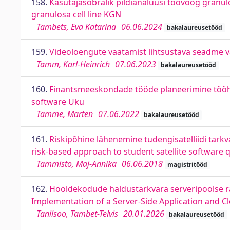
158.
Kasutajasõbralik pildianalüüsi töövoog granulo
granulosa cell line KGN
Tambets, Eva Katarina
06.06.2024
bakalaureusetööd
159.
Videoloengute vaatamist lihtsustava seadme v
Tamm, Karl-Heinrich
07.06.2023
bakalaureusetööd
160.
Finantsmeeskondade tööde planeerimine tööha
software Uku
Tamme, Marten
07.06.2022
bakalaureusetööd
161.
Riskipõhine lähenemine tudengisatelliidi tarkva
risk-based approach to student satellite software 
Tammisto, Maj-Annika
06.06.2018
magistritööd
162.
Hooldekodude haldustarkvara serveripoolse ra
Implementation of a Server-Side Application and 
Tanilsoo, Tambet-Telvis
20.01.2026
bakalaureusetööd