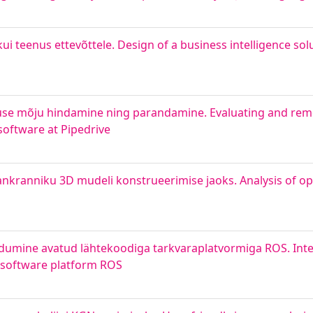
ui teenus ettevõttele. Design of a business intelligence sol
luse mõju hindamine ning parandamine. Evaluating and rem
oftware at Pipedrive
ankranniku 3D mudeli konstrueerimise jaoks. Analysis of o
sidumine avatud lähtekoodiga tarkvaraplatvormiga ROS. Inte
 software platform ROS