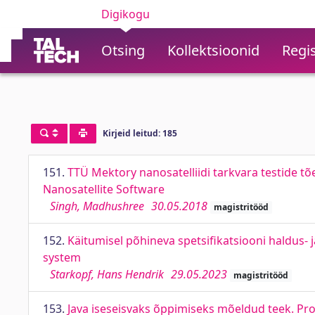
Digikogu
Otsing
Kollektsioonid
Regis
Kirjeid leitud: 185
151.
TTÜ Mektory nanosatelliidi tarkvara testide t
Nanosatellite Software
Singh, Madhushree
30.05.2018
magistritööd
152.
Käitumisel põhineva spetsifikatsiooni haldus-
system
Starkopf, Hans Hendrik
29.05.2023
magistritööd
153.
Java iseseisvaks õppimiseks mõeldud teek. Pr