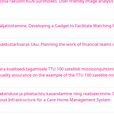
osa rakuliini KGN uurimiseks. User-friendly image analysis 
äljatöötamine. Developing a Gadget to Facilitate Watching
ldustarkvaras Uku. Planning the work of financial teams
ra kvaliteedi tagamisele TTU 100 satelliidi missioonijuhtimis
quality assurance on the example of the TTU 100 satellite m
kenduse ja pilvetaristu kavandamine ning realiseerimine.
Cloud Infrastructure for a Care Home Management System