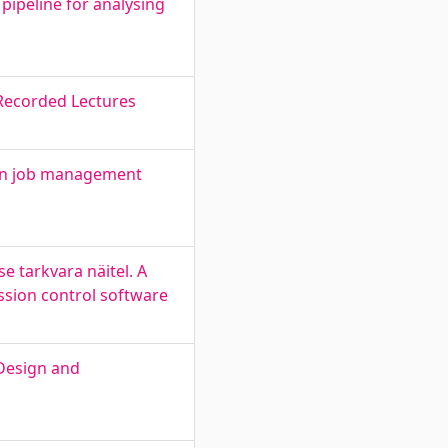
pipeline for analysing
 Recorded Lectures
 in job management
e tarkvara näitel. A
ission control software
 Design and