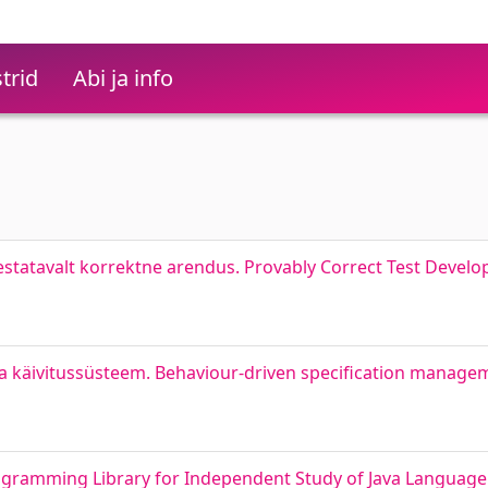
trid
Abi ja info
õestatavalt korrektne arendus. Provably Correct Test Deve
 ja käivitussüsteem. Behaviour-driven specification manag
ogramming Library for Independent Study of Java Language