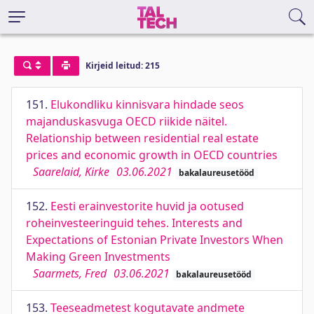
Kirjeid leitud: 215
151.
Elukondliku kinnisvara hindade seos
majanduskasvuga OECD riikide näitel.
Relationship between residential real estate
prices and economic growth in OECD countries
Saarelaid, Kirke
03.06.2021
bakalaureusetööd
152.
Eesti erainvestorite huvid ja ootused
roheinvesteeringuid tehes. Interests and
Expectations of Estonian Private Investors When
Making Green Investments
Saarmets, Fred
03.06.2021
bakalaureusetööd
153.
Teeseadmetest kogutavate andmete