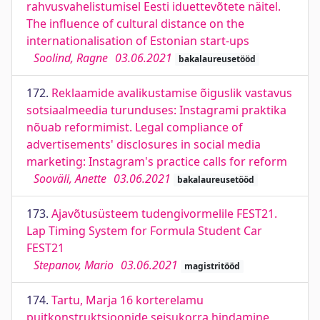
rahvusvahelistumisel Eesti iduettevõtete näitel.
The influence of cultural distance on the
internationalisation of Estonian start-ups
Soolind, Ragne
03.06.2021
bakalaureusetööd
172.
Reklaamide avalikustamise õiguslik vastavus
sotsiaalmeedia turunduses: Instagrami praktika
nõuab reformimist. Legal compliance of
advertisements' disclosures in social media
marketing: Instagram's practice calls for reform
Sooväli, Anette
03.06.2021
bakalaureusetööd
173.
Ajavõtusüsteem tudengivormelile FEST21.
Lap Timing System for Formula Student Car
FEST21
Stepanov, Mario
03.06.2021
magistritööd
174.
Tartu, Marja 16 korterelamu
puitkonstruktsioonide seisukorra hindamine,