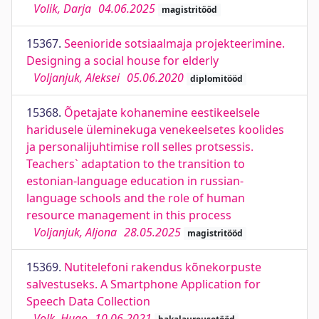
Volik, Darja
04.06.2025
magistritööd
15367.
Seenioride sotsiaalmaja projekteerimine.
Designing a social house for elderly
Voljanjuk, Aleksei
05.06.2020
diplomitööd
15368.
Õpetajate kohanemine eestikeelsele
haridusele üleminekuga venekeelsetes koolides
ja personalijuhtimise roll selles protsessis.
Teachers` adaptation to the transition to
estonian-language education in russian-
language schools and the role of human
resource management in this process
Voljanjuk, Aljona
28.05.2025
magistritööd
15369.
Nutitelefoni rakendus kõnekorpuste
salvestuseks. A Smartphone Application for
Speech Data Collection
Volk, Hugo
10.06.2021