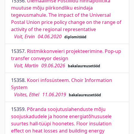
15356.
Ülemaailmse Postiliidu hinnapoliitika
muutuse mõju piirkondliku esindaja
tegevusmahule. The impact of the Universal
Postal Union price policy change on the range of
activity of the regional representative
Voit, Ervin
04.06.2020
diplomitööd
15357.
Ristmikkonveieri projekteerimine. Pop-up
transfer conveyor design
Voit, Martin
09.06.2026
bakalaureusetööd
15358.
Koori infosüsteem. Choir Information
System
Voites, Ethel
11.06.2019
bakalaureusetööd
15359.
Põranda soojutuslahenduste mõju
soojuskadudele ja hoone energiatõhususele
suurtes hall-tüüpi hoonetes. Floor insulation
effect on heat losses and building energy