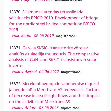
bakalaureusetööd
15370.
Sillamudeli arendus terassildade
võistluseks BRICO 2019. Development of bridge
for the nordic steel bridge competition BRICO
2019
Volk, Kerttu
06.06.2019
magistritööd
15371.
GaN- ja Si/SiC- transistorite võrdlev
analüüs akulaadija muunduris. The comparative
analysis of GaN- and Si/SiC- transistors in solar
inverter
Volkov, Aleksei
02.06.2022
magistritööd
15372.
Merekaubavoogude vähenemise tegurid
ja nende mõju Merktrans AS tegevusele. Factors
of decrease in sea freight flows and their impact
on the activities of Merktrans AS
Volkov, Artjom
07.06.2023
diplomitööd