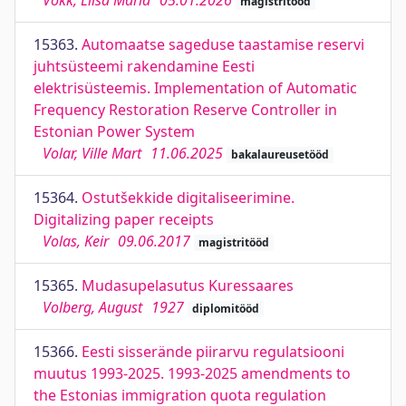
Vokk, Liisa Maria
05.01.2026
magistritööd
15363.
Automaatse sageduse taastamise reservi
juhtsüsteemi rakendamine Eesti
elektrisüsteemis. Implementation of Automatic
Frequency Restoration Reserve Controller in
Estonian Power System
Volar, Ville Mart
11.06.2025
bakalaureusetööd
15364.
Ostutšekkide digitaliseerimine.
Digitalizing paper receipts
Volas, Keir
09.06.2017
magistritööd
15365.
Mudasupelasutus Kuressaares
Volberg, August
1927
diplomitööd
15366.
Eesti sisserände piirarvu regulatsiooni
muutus 1993-2025. 1993-2025 amendments to
the Estonias immigration quota regulation