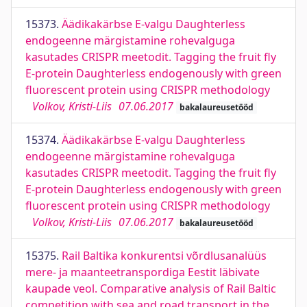
15373.
Äädikakärbse E-valgu Daughterless
endogeenne märgistamine rohevalguga
kasutades CRISPR meetodit. Tagging the fruit fly
E-protein Daughterless endogenously with green
fluorescent protein using CRISPR methodology
Volkov, Kristi-Liis
07.06.2017
bakalaureusetööd
15374.
Äädikakärbse E-valgu Daughterless
endogeenne märgistamine rohevalguga
kasutades CRISPR meetodit. Tagging the fruit fly
E-protein Daughterless endogenously with green
fluorescent protein using CRISPR methodology
Volkov, Kristi-Liis
07.06.2017
bakalaureusetööd
15375.
Rail Baltika konkurentsi võrdlusanalüüs
mere- ja maanteetranspordiga Eestit läbivate
kaupade veol. Comparative analysis of Rail Baltic
competition with sea and road transport in the