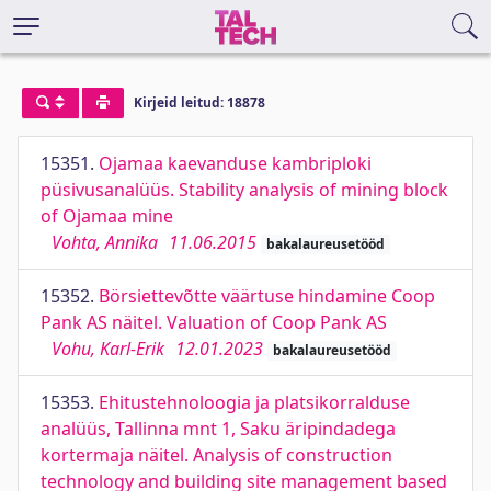
Kirjeid leitud: 18878
15351.
Ojamaa kaevanduse kambriploki
püsivusanalüüs. Stability analysis of mining block
of Ojamaa mine
Vohta, Annika
11.06.2015
bakalaureusetööd
15352.
Börsiettevõtte väärtuse hindamine Coop
Pank AS näitel. Valuation of Coop Pank AS
Vohu, Karl-Erik
12.01.2023
bakalaureusetööd
15353.
Ehitustehnoloogia ja platsikorralduse
analüüs, Tallinna mnt 1, Saku äripindadega
kortermaja näitel. Analysis of construction
technology and building site management based