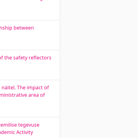
onship between
the safety reflectors
 näitel. The impact of
inistrative area of
eemilise tegevuse
demic Activity