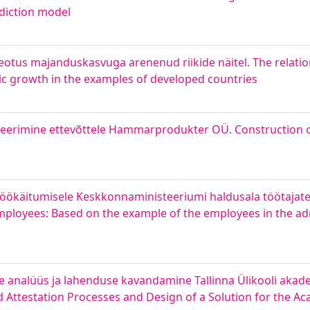
ediction model
otus majanduskasvuga arenenud riikide näitel. The relati
 growth in the examples of developed countries
eerimine ettevõttele Hammarprodukter OÜ. Construction of 
e töökäitumisele Keskkonnaministeeriumi haldusala töötajate
mployees: Based on the example of the employees in the adm
de analüüs ja lahenduse kavandamine Tallinna Ülikooli akad
Attestation Processes and Design of a Solution for the Aca