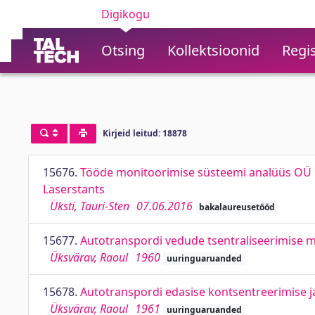
Digikogu
Otsing
Kollektsioonid
Regis
Kirjeid leitud: 18878
15676.
Tööde monitoorimise süsteemi analüüs OÜ L
Laserstants
Üksti, Tauri-Sten
07.06.2016
bakalaureusetööd
15677.
Autotranspordi vedude tsentraliseerimise m
Üksvärav, Raoul
1960
uuringuaruanded
15678.
Autotranspordi edasise kontsentreerimise ja
Üksvärav, Raoul
1961
uuringuaruanded