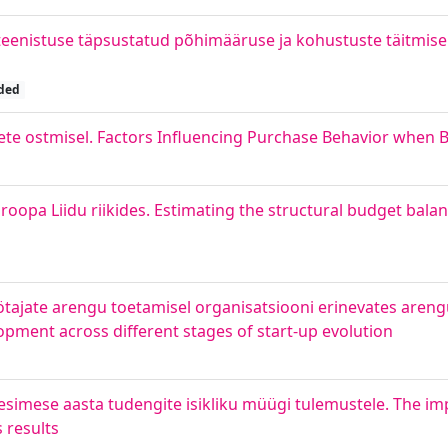
teenistuse täpsustatud põhimääruse ja kohustuste täitmise
ded
ete ostmisel. Factors Influencing Purchase Behavior when 
oopa Liidu riikides. Estimating the structural budget bala
öötajate arengu toetamisel organisatsiooni erinevates areng
pment across different stages of start-up evolution
imese aasta tudengite isikliku müügi tulemustele. The im
 results