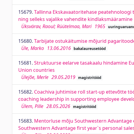
15679.
Tallinna Ekskavaatoritehase peatehnoloogi 
ning selleks vajalike vahendite kindlaksmääramine
Üksvärav, Raoul; Rüütelmaa, Mari
1965
uuringuaruan
15680.
Tarbijate ostukäitumise mõjurid pagaritood
Üle, Marko
13.06.2016
bakalaureusetööd
15681.
Struktuurse eelarve tasakaalu hindamine Eur
Union countries
Ülejõe, Merle
29.05.2019
magistritööd
15682.
Coachiva juhtimise roll start-up ettevõtte t
coaching leadership in supporting employee develo
Ülem, Pille
28.05.2026
magistritööd
15683.
Mentorluse mõju Southwestern Advantage es
Southwestern Advantage first year`s personal sales