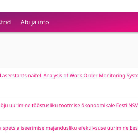
trid
Abi ja info
aserstants näitel. Analysis of Work Order Monitoring Sy
õju uurimine tööstusliku tootmise ökonoomikale Eesti NSV
 spetsialiseerimise majandusliku efektiivsuse uurimine Ees