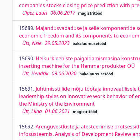
companies stocks closing price prediction with pr
Ülper, Lauri
06.06.2017
magistritööd
15689.
Majandusvabaduse ja selle komponentide se
economic freedom and its components to economic
Üts, Nele
29.05.2023
bakalaureusetööd
15690.
Helkurkleebiste paigaldamismasina konstru
inserting machine for the Hammarprodukter OÜ
Ütt, Hendrik
09.06.2020
bakalaureusetööd
15691.
Juhtimisstiilide mõju töötaja innovaatilisel
leadership styles on innovative work behavior of e
the Ministry of the Environment
Ütt, Liina
01.06.2021
magistritööd
15692.
Arenguvestluste ja atesteerimise protsessi
infosüsteemis. Analysis of Development Review and 