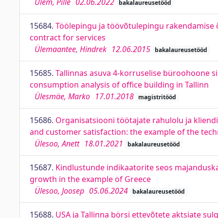
Ülem, Pille
02.06.2022
bakalaureusetööd
15684.
Töölepingu ja töövõtulepingu rakendamise 
contract for services
Ülemaantee, Hindrek
12.06.2015
bakalaureusetööd
15685.
Tallinnas asuva 4-korruselise büroohoone si
consumption analysis of office building in Tallinn
Ülesmäe, Marko
17.01.2018
magistritööd
15686.
Organisatsiooni töötajate rahulolu ja kliend
and customer satisfaction: the example of the te
Ülesoo, Anett
18.01.2021
bakalaureusetööd
15687.
Kindlustunde indikaatorite seos majanduska
growth in the example of Greece
Ülesoo, Joosep
05.06.2024
bakalaureusetööd
15688.
USA ja Tallinna börsi ettevõtete aktsiate 