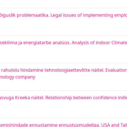
õiguslik problemaatika. Legal issues of implementing emp
sekliima ja energiatarbe analüüs. Analysis of indoor Climat
i rahulolu hindamine tehnoloogiaettevõtte näitel. Evaluatio
chnology company
svuga Kreeka näitel. Relationship between confidence ind
sulgemishindade ennustamine ennustusmudeliga. USA and Tal