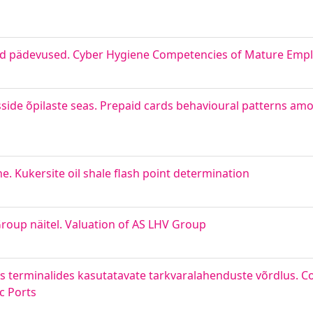
sed pädevused. Cyber Hygiene Competencies of Mature Emp
side õpilaste seas. Prepaid cards behavioural patterns am
e. Kukersite oil shale flash point determination
roup näitel. Valuation of AS LHV Group
s terminalides kasutatavate tarkvaralahenduste võrdlus. 
c Ports