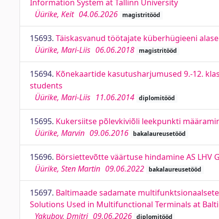
Information System at Tallinn University
Üürike, Keit
04.06.2026
magistritööd
15693.
Täiskasvanud töötajate küberhügieeni ala
Üürike, Mari-Liis
06.06.2018
magistritööd
15694.
Kõnekaartide kasutusharjumused 9.-12. klas
students
Üürike, Mari-Liis
11.06.2014
diplomitööd
15695.
Kukersiitse põlevkiviõli leekpunkti määramin
Üürike, Marvin
09.06.2016
bakalaureusetööd
15696.
Börsiettevõtte väärtuse hindamine AS LHV G
Üürike, Sten Martin
09.06.2022
bakalaureusetööd
15697.
Baltimaade sadamate multifunktsionaalsete
Solutions Used in Multifunctional Terminals at Balti
Yakubov, Dmitri
09.06.2026
diplomitööd