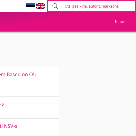
Intranet
stem Based on OÜ
-s
ti NSV-s