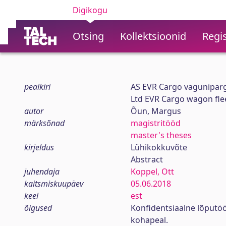
Digikogu
Otsing
Kollektsioonid
Regis
pealkiri
AS EVR Cargo vagunipar
Ltd EVR Cargo wagon fl
autor
Õun, Margus
märksõnad
magistritööd
master's theses
kirjeldus
Lühikokkuvõte
Abstract
juhendaja
Koppel, Ott
kaitsmiskuupäev
05.06.2018
keel
est
õigused
Konfidentsiaalne lõputö
kohapeal.