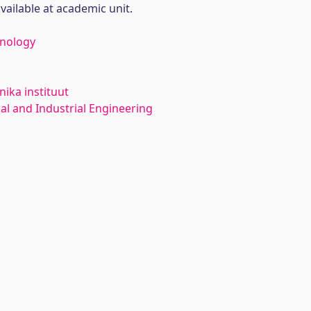
available at academic unit.
hnology
ika instituut
l and Industrial Engineering