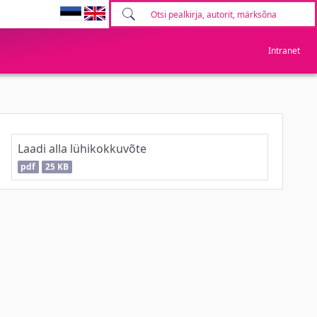
Intranet
Laadi alla lühikokkuvõte
pdf
25 KB