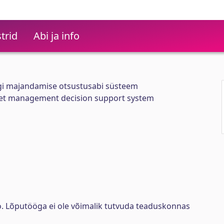
trid
Abi ja info
gi majandamise otsustusabi süsteem
eet management decision support system
ö. Lõputööga ei ole võimalik tutvuda teaduskonnas