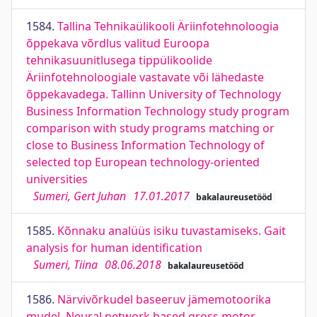
1584.
Tallina Tehnikaülikooli Äriinfotehnoloogia
õppekava võrdlus valitud Euroopa
tehnikasuunitlusega tippülikoolide
Äriinfotehnoloogiale vastavate või lähedaste
õppekavadega. Tallinn University of Technology
Business Information Technology study program
comparison with study programs matching or
close to Business Information Technology of
selected top European technology-oriented
universities
Sumeri, Gert Juhan
17.01.2017
bakalaureusetööd
1585.
Kõnnaku analüüs isiku tuvastamiseks. Gait
analysis for human identification
Sumeri, Tiina
08.06.2018
bakalaureusetööd
1586.
Närvivõrkudel baseeruv jämemotoorika
mudel. Neural network based gross motor