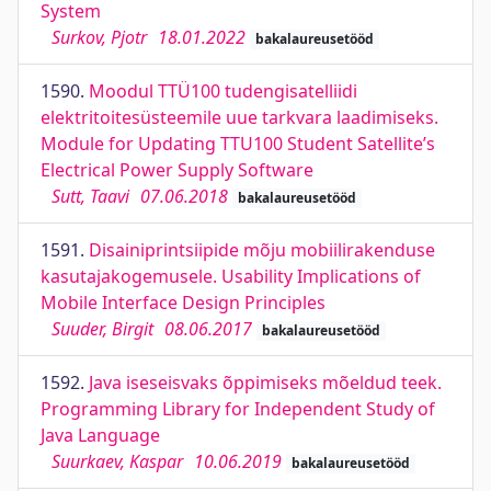
System
Surkov, Pjotr
18.01.2022
bakalaureusetööd
1590.
Moodul TTÜ100 tudengisatelliidi
elektritoitesüsteemile uue tarkvara laadimiseks.
Module for Updating TTU100 Student Satellite’s
Electrical Power Supply Software
Sutt, Taavi
07.06.2018
bakalaureusetööd
1591.
Disainiprintsiipide mõju mobiilirakenduse
kasutajakogemusele. Usability Implications of
Mobile Interface Design Principles
Suuder, Birgit
08.06.2017
bakalaureusetööd
1592.
Java iseseisvaks õppimiseks mõeldud teek.
Programming Library for Independent Study of
Java Language
Suurkaev, Kaspar
10.06.2019
bakalaureusetööd