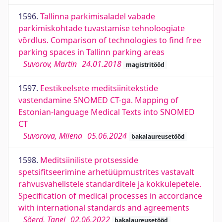
1596.
Tallinna parkimisaladel vabade
parkimiskohtade tuvastamise tehnoloogiate
võrdlus. Comparison of technologies to find free
parking spaces in Tallinn parking areas
Suvorov, Martin
24.01.2018
magistritööd
1597.
Eestikeelsete meditsiinitekstide
vastendamine SNOMED CT-ga. Mapping of
Estonian-language Medical Texts into SNOMED
CT
Suvorova, Milena
05.06.2024
bakalaureusetööd
1598.
Meditsiiniliste protsesside
spetsifitseerimine arhetüüpmustrites vastavalt
rahvusvahelistele standarditele ja kokkulepetele.
Specification of medical processes in accordance
with international standards and agreements
Sõerd, Tanel
02.06.2022
bakalaureusetööd