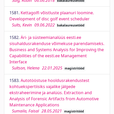
Sulg, Robin
06.06.2018
bakalaureusetööd
1581.
Kettagolfi võistluste plaanuri loomine.
Development of disc golf event scheduler
Sults, Kevin
09.06.2022
bakalaureusetööd
1582.
Äri- ja süsteemianalüüs eesti.ee
sisuhaldusrakenduse võimekuse parendamiseks.
Business and Systems Analysis for Improving the
Capabilities of the eesti.ee Management
Interface
Sultson, Helena
22.01.2025
magistritööd
1583.
Autotööstuse hooldusrakendustest
kohtuekspertiisiks vajalike jälgede
ekstraheerimine ja analüüs. Extraction and
Analysis of Forensic Artifacts from Automotive
Maintenance Applications
Sumaila, Faisal
28.05.2021
magistritööd