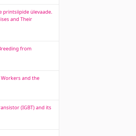
 printsiipide ülevaade.
ises and Their
 Breeding from
l Workers and the
ransistor (IGBT) and its