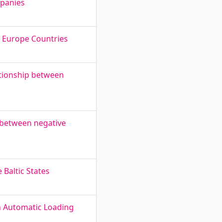
mpanies
rn Europe Countries
lationship between
k between negative
 Baltic States
n Automatic Loading