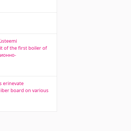
süsteemi
of the first boiler of
ционно-
s erinevate
iiber board on various