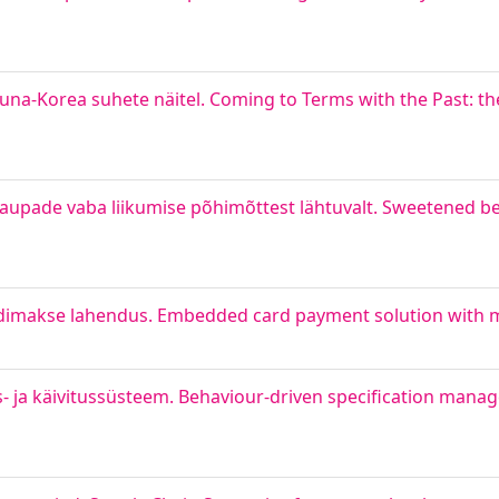
una-Korea suhete näitel. Coming to Terms with the Past: th
upade vaba liikumise põhimõttest lähtuvalt. Sweetened bev
ardimakse lahendus. Embedded card payment solution with m
us- ja käivitussüsteem. Behaviour-driven specification man