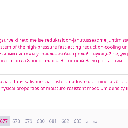
õrgsurve kiiretoimelise reduktsioon-jahutusseadme juhtimis
em of the high-pressure fast-acting reduction-cooling unit 
ернизации системы управления быстродействующей редук
рвого котла 8 энергоблока Эстонской Электростанции
plaadi füüsikalis-mehaaniliste omaduste uurimine ja võrdlu
physical properties of moisture resistent meedium density f
677
678
679
680
681
682
683
»
Next
»»
Last