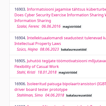
16903.
Informatsiooni jagamise tähtsus küberturbe 
Does Cyber Security Exercise Information Sharing W
Information Sharing
Szalai, Ferenc
06.06.2016
magistritööd
16904.
Intellektuaalomandi seadustest tulenevad 
Intellectual Property Laws
Szücs, Hajna
08.06.2023
bakalaureusetööd
16905.
Juhutöö tegijate töömotivatsiooni mõjutava
Flexibility of Casual Work
Stahl, Kristi
18.01.2018
magistritööd
16906.
Isoleeritud paisuga bipolaartransistori (IGBT
driver board tester prototype
Stahlman, Simo
04.06.2018
bakalaureusetööd