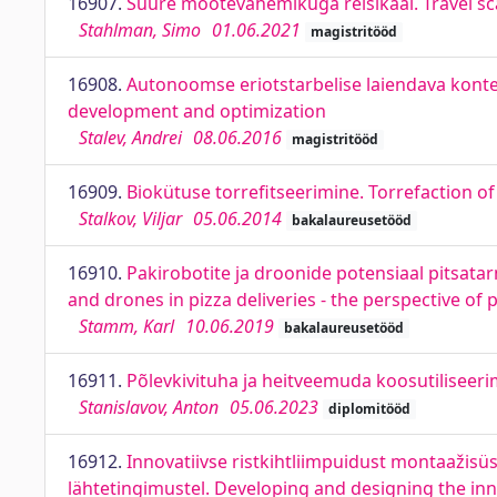
16907.
Suure mõõtevahemikuga reisikaal. Travel sc
Stahlman, Simo
01.06.2021
magistritööd
16908.
Autonoomse eriotstarbelise laiendava konte
development and optimization
Stalev, Andrei
08.06.2016
magistritööd
16909.
Biokütuse torrefitseerimine. Torrefaction o
Stalkov, Viljar
05.06.2014
bakalaureusetööd
16910.
Pakirobotite ja droonide potensiaal pitsata
and drones in pizza deliveries - the perspective of 
Stamm, Karl
10.06.2019
bakalaureusetööd
16911.
Põlevkivituha ja heitveemuda koosutiliseerim
Stanislavov, Anton
05.06.2023
diplomitööd
16912.
Innovatiivse ristkihtliimpuidust montaaži
lähtetingimustel. Developing and designing the inno