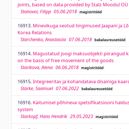
joints, based on data provided by Stalz Moodul OÜ
Stanovoi, Filipp
05.06.2018
magistritööd
16913.
Minevikuga seotud tingimused Jaapani ja Lõ
Korea Relations
Starchenko, Anastasiia
07.06.2018
bakalaureusetööd
16914.
Magustatud joogi maksuobjekti piirangud ka
on the basis of free movement of the goods
Starikova, Alena
06.06.2018
magistritööd
16915.
Integreeritav ja kohandatava disainiga ka
Starke, Saamuel
07.06.2022
bakalaureusetööd
16916.
Käitumisel põhineva spetsifikatsiooni hald
system
Starkopf, Hans Hendrik
29.05.2023
magistritööd