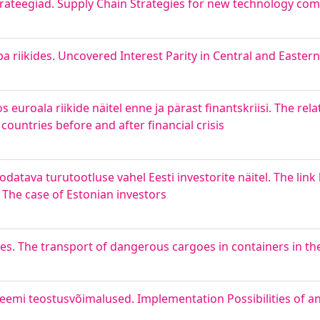
trateegiad. Supply Chain Strategies for new technology co
pa riikides. Uncovered Interest Parity in Central and Easte
 euroala riikide näitel enne ja pärast finantskriisi. The re
ountries before and after financial crisis
datava turutootluse vahel Eesti investorite näitel. The lin
 The case of Estonian investors
ides. The transport of dangerous cargoes in containers in the
eemi teostusvõimalused. Implementation Possibilities of a