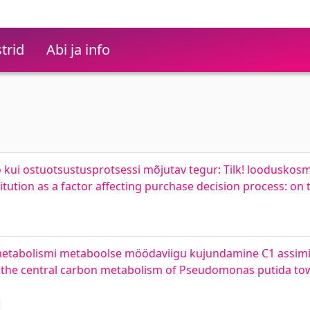
trid
Abi ja info
kui ostuotsustusprotsessi mõjutav tegur: Tilk! looduskosmee
tution as a factor affecting purchase decision process: on t
metabolismi metaboolse möödaviigu kujundamine C1 assimi
n the central carbon metabolism of Pseudomonas putida t