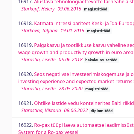
16917.
Alustava tehnoloogiaettevõtte tarneahela s
Starkopf, Helery
09.06.2015
magistritööd
16918.
Katmata intressi pariteet Kesk- ja Ida-Euroo
Starkova, Tatjana
19.01.2015
magistritööd
16919.
Palgakasvu ja tootlikkuse kasvu vaheline seos
wage growth and productivity growth in euro area c
Starostin, Lisette
05.06.2018
bakalaureusetööd
16920.
Seos negatiivse investeerimiskogemuse ja oo
investing experience and expected market returns:
Starostin, Lisette
28.05.2020
magistritööd
16921.
Ohtlike lastide vedu konteinerites Balti riik
Starostina, Viktoria
08.06.2022
diplomitööd
16922.
Ro-pax tüüpi laeva automaatse laadimissüst
System for a Ro-pax vessel