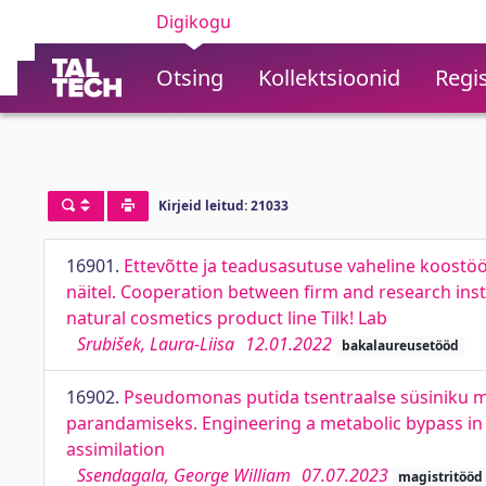
Digikogu
Otsing
Kollektsioonid
Regis
Kirjeid leitud: 21033
16901.
Ettevõtte ja teadusasutuse vaheline koostöö 
näitel. Cooperation between firm and research insti
natural cosmetics product line Tilk! Lab
Srubišek, Laura-Liisa
12.01.2022
bakalaureusetööd
16902.
Pseudomonas putida tsentraalse süsiniku 
parandamiseks. Engineering a metabolic bypass i
assimilation
Ssendagala, George William
07.07.2023
magistritööd