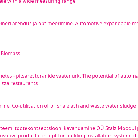
ale with a wide measuring range
ineri arendus ja optimeerimine. Automotive expandable mo
f Biomass
rnetes - pitsarestoranide vaatenurk. The potential of autom
pizza restaurants
ine. Co-utilisation of oil shale ash and waste water sludge
süsteemi tootekontseptsiooni kavandamine OÜ Stalz Moodul 
vative product concept for building installation system of 