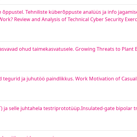
õppustel. Tehniliste küberõppuste analüüs ja info jagamise
ork? Review and Analysis of Technical Cyber Security Exerc
kasvavad ohud taimekasvatusele. Growing Threats to Plant
d tegurid ja juhutöö paindlikkus. Work Motivation of Casua
) ja selle juhtahela testriprototüüp.Insulated-gate bipolar t