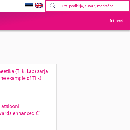
Intranet
tika (Tilk! Lab) sarja
he example of Tilk!
latsiooni
owards enhanced C1