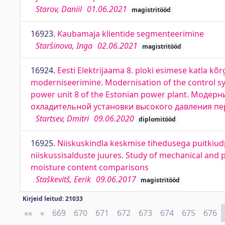
Starov, Daniil
01.06.2021
magistritööd
16923.
Kaubamaja klientide segmenteerimine
Staršinova, Inga
02.06.2021
magistritööd
16924.
Eesti Elektrijaama 8. ploki esimese katla k
moderniseerimine. Modernisation of the control syst
power unit 8 of the Estonian power plant. Мод
охладительной установки высокого давления пе
Startsev, Dmitri
09.06.2020
diplomitööd
16925.
Niiskuskindla keskmise tihedusega puitkiud
niiskussisalduste juures. Study of mechanical and 
moisture content comparisons
Staškevitš, Eerik
09.06.2017
magistritööd
Kirjeid leitud: 21033
««
First
«
Previous
669
670
671
672
673
674
675
676