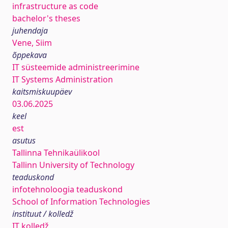
infrastructure as code
bachelor's theses
juhendaja
Vene, Siim
õppekava
IT süsteemide administreerimine
IT Systems Administration
kaitsmiskuupäev
03.06.2025
keel
est
asutus
Tallinna Tehnikaülikool
Tallinn University of Technology
teaduskond
infotehnoloogia teaduskond
School of Information Technologies
instituut / kolledž
IT kolledž