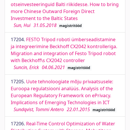
otseinvesteeringuid Balti riikidesse. How to bring
more Chinese Outward Foreign Direct
Investment to the Baltic States
Sun, Hui
31.05.2018
magistritööd
17204.
FESTO Tripod roboti ümberseadistamine
ja integreerimine Beckhoff CX2042 kontrolleriga.
Migration and integration of Festo Tripod robot
with Beckhoff\s CX2042 controller
Suncin, Erick
04.06.2021
magistritööd
17205.
Uute tehnoloogiate mõju privaatsusele:
Euroopa regulatsiooni analüüs. Analysis of the
European Regulatory Framework on ePrivacy.
Implications of Emerging Technologies in ICT
Sundqvist, Tommi Antero
22.01.2015
magistritööd
17206.
Real-Time Control Optimization of Water