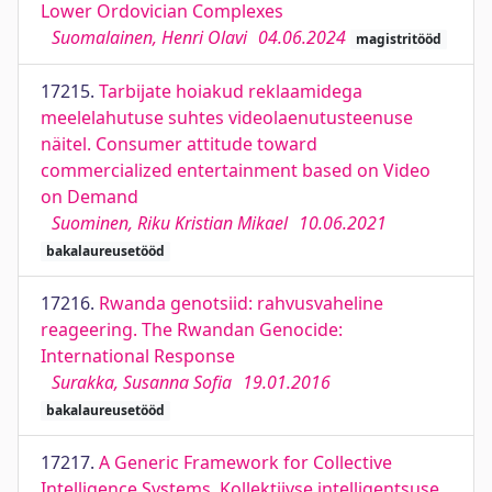
Lower Ordovician Complexes
Suomalainen, Henri Olavi
04.06.2024
magistritööd
17215.
Tarbijate hoiakud reklaamidega
meelelahutuse suhtes videolaenutusteenuse
näitel. Consumer attitude toward
commercialized entertainment based on Video
on Demand
Suominen, Riku Kristian Mikael
10.06.2021
bakalaureusetööd
17216.
Rwanda genotsiid: rahvusvaheline
reageering. The Rwandan Genocide:
International Response
Surakka, Susanna Sofia
19.01.2016
bakalaureusetööd
17217.
A Generic Framework for Collective
Intelligence Systems. Kollektiivse intelligentsuse