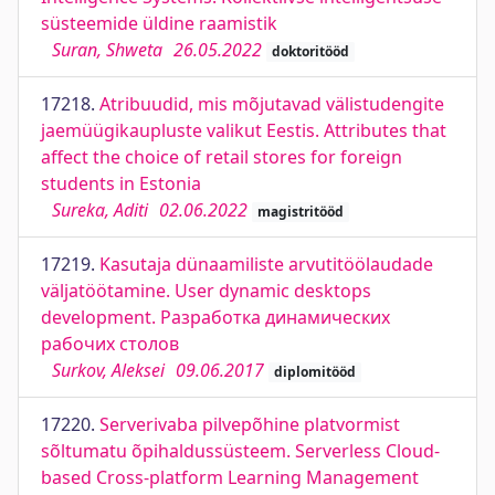
süsteemide üldine raamistik
Suran, Shweta
26.05.2022
doktoritööd
17218.
Atribuudid, mis mõjutavad välistudengite
jaemüügikaupluste valikut Eestis. Attributes that
affect the choice of retail stores for foreign
students in Estonia
Sureka, Aditi
02.06.2022
magistritööd
17219.
Kasutaja dünaamiliste arvutitöölaudade
väljatöötamine. User dynamic desktops
development. Разработка динамических
рабочих столов
Surkov, Aleksei
09.06.2017
diplomitööd
17220.
Serverivaba pilvepõhine platvormist
sõltumatu õpihaldussüsteem. Serverless Cloud-
based Cross-platform Learning Management