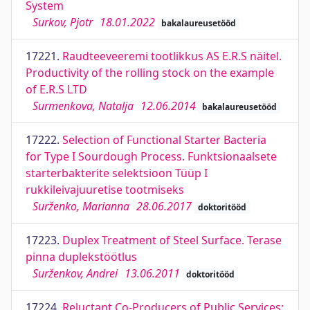
System
Surkov, Pjotr
18.01.2022
bakalaureusetööd
17221.
Raudteeveeremi tootlikkus AS E.R.S näitel.
Productivity of the rolling stock on the example
of E.R.S LTD
Surmenkova, Natalja
12.06.2014
bakalaureusetööd
17222.
Selection of Functional Starter Bacteria
for Type I Sourdough Process. Funktsionaalsete
starterbakterite selektsioon Tüüp I
rukkileivajuuretise tootmiseks
Surženko, Marianna
28.06.2017
doktoritööd
17223.
Duplex Treatment of Steel Surface. Terase
pinna duplekstöötlus
Surženkov, Andrei
13.06.2011
doktoritööd
17224.
Reluctant Co-Producers of Public Services: