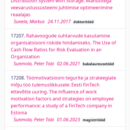
Distribution System with Storage. Mahutitega
veevarustussüsteemi juhtimise optimeerimine
reaalajas
Sunela, Markus
24.11.2017
doktoritööd
17207.
Rahavoogude suhtarvude kasutamine
organisatsiooni riskide hindamiseks. The Use of
Cash Flow Ratios for Risk Evaluation in an
Organization
Sunmola, Peter Tobi
02.06.2021
bakalaureusetööd
17208.
Töömotivatsiooni tegurite ja strateegiate
mõju töö tulemuslikkusele: Eesti FinTech
ettevõtte uuring. The influence of work
motivation factors and strategies on employee
performance: a study of a FinTech company in
Estonia
Sunmola, Peter Tobi
01.06.2023
magistritööd