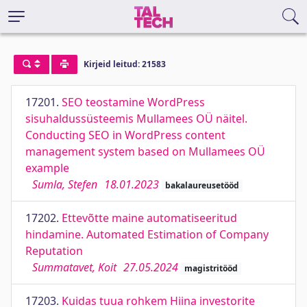
Kirjeid leitud: 21583
17201.
SEO teostamine WordPress
sisuhaldussüsteemis Mullamees OÜ näitel.
Conducting SEO in WordPress content
management system based on Mullamees OÜ
example
Sumla, Stefen
18.01.2023
bakalaureusetööd
17202.
Ettevõtte maine automatiseeritud
hindamine. Automated Estimation of Company
Reputation
Summatavet, Koit
27.05.2024
magistritööd
17203.
Kuidas tuua rohkem Hiina investorite