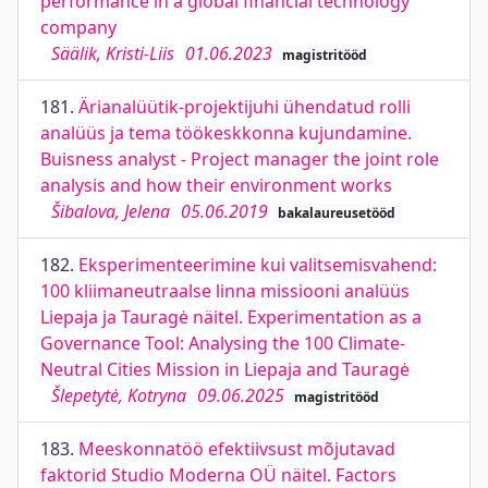
performance in a global financial technology
company
Säälik, Kristi-Liis
01.06.2023
magistritööd
181.
Ärianalüütik-projektijuhi ühendatud rolli
analüüs ja tema töökeskkonna kujundamine.
Buisness analyst - Project manager the joint role
analysis and how their environment works
Šibalova, Jelena
05.06.2019
bakalaureusetööd
182.
Eksperimenteerimine kui valitsemisvahend:
100 kliimaneutraalse linna missiooni analüüs
Liepaja ja Tauragė näitel. Experimentation as a
Governance Tool: Analysing the 100 Climate-
Neutral Cities Mission in Liepaja and Tauragė
Šlepetytė, Kotryna
09.06.2025
magistritööd
183.
Meeskonnatöö efektiivsust mõjutavad
faktorid Studio Moderna OÜ näitel. Factors