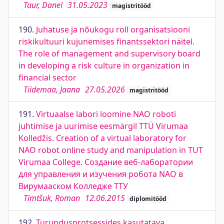
Taur, Danel
31.05.2023
magistritööd
190.
Juhatuse ja nõukogu roll organisatsiooni
riskikultuuri kujunemises finantssektori näitel.
The role of management and supervisory board
in developing a risk culture in organization in
financial sector
Tiidemaa, Jaana
27.05.2026
magistritööd
191.
Virtuaalse labori loomine NAO roboti
juhtimise ja uurimise eesmärgil TTÜ Virumaa
Kolledžis. Creation of a virtual laboratory for
NAO robot online study and manipulation in TUT
Virumaa College. Создание веб-лаборатории
для управления и изучения робота NAO в
Вирумааском Колледже ТТУ
Timtšuk, Roman
12.06.2015
diplomitööd
192.
Turundusprotsessides kasutatava