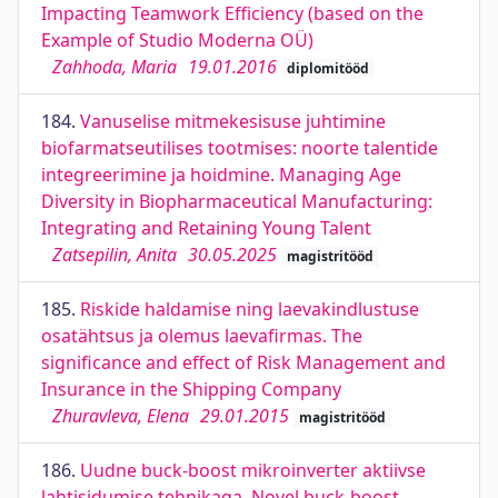
Impacting Teamwork Efficiency (based on the
Example of Studio Moderna OÜ)
Zahhoda, Maria
19.01.2016
diplomitööd
184.
Vanuselise mitmekesisuse juhtimine
biofarmatseutilises tootmises: noorte talentide
integreerimine ja hoidmine. Managing Age
Diversity in Biopharmaceutical Manufacturing:
Integrating and Retaining Young Talent
Zatsepilin, Anita
30.05.2025
magistritööd
185.
Riskide haldamise ning laevakindlustuse
osatähtsus ja olemus laevafirmas. The
significance and effect of Risk Management and
Insurance in the Shipping Company
Zhuravleva, Elena
29.01.2015
magistritööd
186.
Uudne buck-boost mikroinverter aktiivse
lahtisidumise tehnikaga. Novel buck-boost