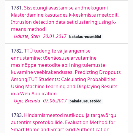
1781.
Sissetungi avastamise andmekogumi
klasterdamine kasutades k-keskmiste meetodit.
Intrusion detection data set clustering using k-
means method
Uduste, Sten
20.01.2017
bakalaureusetööd
1782.
TTÜ tudengite väljalangemise
ennustamine: tõenäosuse arvutamine
masinõppe meetodite abil ning tulemuste
kuvamine veebirakenduses. Predicting Dropouts
Among TUT Students: Calculating Probabilities
Using Machine Learning and Displaying Results
in a Web Application
Uga, Brenda
07.06.2017
bakalaureusetööd
1783.
Hindamismeetod nutikodu ja targavõrgu
autentimisprotokollide. Evaluation Method for
Smart Home and Smart Grid Authentication