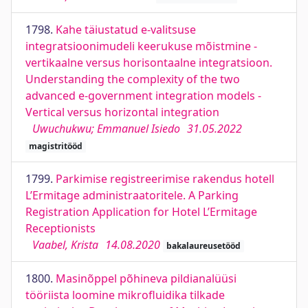
1798.
Kahe täiustatud e-valitsuse
integratsioonimudeli keerukuse mõistmine -
vertikaalne versus horisontaalne integratsioon.
Understanding the complexity of the two
advanced e-government integration models -
Vertical versus horizontal integration
Uwuchukwu; Emmanuel Isiedo
31.05.2022
magistritööd
1799.
Parkimise registreerimise rakendus hotell
L’Ermitage administraatoritele. A Parking
Registration Application for Hotel L’Ermitage
Receptionists
Vaabel, Krista
14.08.2020
bakalaureusetööd
1800.
Masinõppel põhineva pildianalüüsi
tööriista loomine mikrofluidika tilkade