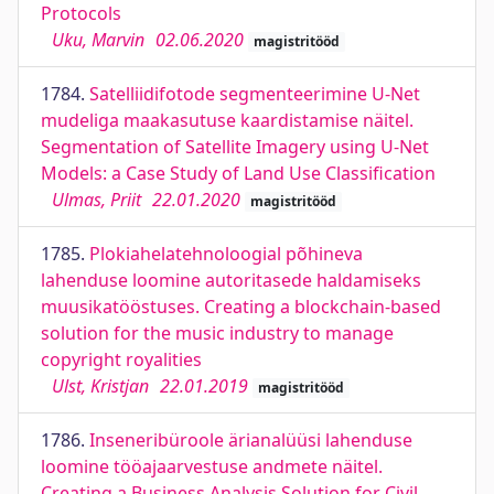
Protocols
Uku, Marvin
02.06.2020
magistritööd
1784.
Satelliidifotode segmenteerimine U-Net
mudeliga maakasutuse kaardistamise näitel.
Segmentation of Satellite Imagery using U-Net
Models: a Case Study of Land Use Classification
Ulmas, Priit
22.01.2020
magistritööd
1785.
Plokiahelatehnoloogial põhineva
lahenduse loomine autoritasede haldamiseks
muusikatööstuses. Creating a blockchain-based
solution for the music industry to manage
copyright royalities
Ulst, Kristjan
22.01.2019
magistritööd
1786.
Inseneribüroole ärianalüüsi lahenduse
loomine tööajaarvestuse andmete näitel.
Creating a Business Analysis Solution for Civil