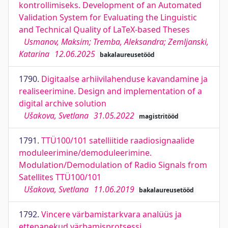
kontrollimiseks. Development of an Automated
Validation System for Evaluating the Linguistic
and Technical Quality of LaTeX-based Theses
Usmanov, Maksim; Tremba, Aleksandra; Zemljanski,
Katarina
12.06.2025
bakalaureusetööd
1790.
Digitaalse arhiivilahenduse kavandamine ja
realiseerimine. Design and implementation of a
digital archive solution
Ušakova, Svetlana
31.05.2022
magistritööd
1791.
TTÜ100/101 satelliitide raadiosignaalide
moduleerimine/demoduleerimine.
Modulation/Demodulation of Radio Signals from
Satellites TTÜ100/101
Ušakova, Svetlana
11.06.2019
bakalaureusetööd
1792.
Vincere värbamistarkvara analüüs ja
ettepanekud värbamisprotsessi