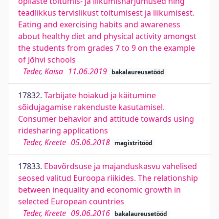
õpilaste toitumis- ja liikumisharjumused ning
teadlikkus tervislikust toitumisest ja liikumisest.
Eating and exercising habits and awareness
about healthy diet and physical activity amongst
the students from grades 7 to 9 on the example
of Jõhvi schools
Teder, Kaisa
11.06.2019
bakalaureusetööd
17832.
Tarbijate hoiakud ja käitumine
sõidujagamise rakenduste kasutamisel.
Consumer behavior and attitude towards using
ridesharing applications
Teder, Kreete
05.06.2018
magistritööd
17833.
Ebavõrdsuse ja majanduskasvu vahelised
seosed valitud Euroopa riikides. The relationship
between inequality and economic growth in
selected European countries
Teder, Kreete
09.06.2016
bakalaureusetööd