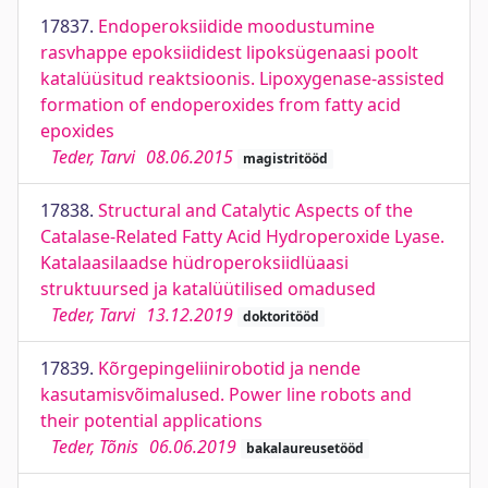
17837.
Endoperoksiidide moodustumine
rasvhappe epoksiididest lipoksügenaasi poolt
katalüüsitud reaktsioonis. Lipoxygenase-assisted
formation of endoperoxides from fatty acid
epoxides
Teder, Tarvi
08.06.2015
magistritööd
17838.
Structural and Catalytic Aspects of the
Catalase-Related Fatty Acid Hydroperoxide Lyase.
Katalaasilaadse hüdroperoksiidlüaasi
struktuursed ja katalüütilised omadused
Teder, Tarvi
13.12.2019
doktoritööd
17839.
Kõrgepingeliinirobotid ja nende
kasutamisvõimalused. Power line robots and
their potential applications
Teder, Tõnis
06.06.2019
bakalaureusetööd