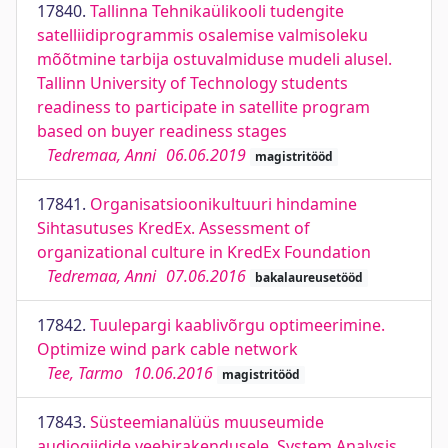
17840.
Tallinna Tehnikaülikooli tudengite
satelliidiprogrammis osalemise valmisoleku
mõõtmine tarbija ostuvalmiduse mudeli alusel.
Tallinn University of Technology students
readiness to participate in satellite program
based on buyer readiness stages
Tedremaa, Anni
06.06.2019
magistritööd
17841.
Organisatsioonikultuuri hindamine
Sihtasutuses KredEx. Assessment of
organizational culture in KredEx Foundation
Tedremaa, Anni
07.06.2016
bakalaureusetööd
17842.
Tuulepargi kaablivõrgu optimeerimine.
Optimize wind park cable network
Tee, Tarmo
10.06.2016
magistritööd
17843.
Süsteemianalüüs muuseumide
audiogiidide veebirakendusele. System Analysis