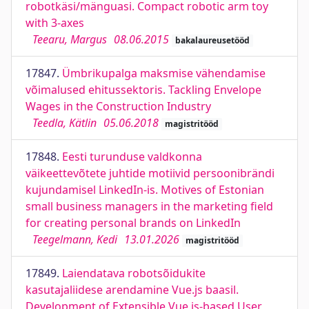
robotkäsi/mänguasi. Compact robotic arm toy
with 3-axes
Teearu, Margus
08.06.2015
bakalaureusetööd
17847.
Ümbrikupalga maksmise vähendamise
võimalused ehitussektoris. Tackling Envelope
Wages in the Construction Industry
Teedla, Kätlin
05.06.2018
magistritööd
17848.
Eesti turunduse valdkonna
väikeettevõtete juhtide motiivid persoonibrändi
kujundamisel LinkedIn-is. Motives of Estonian
small business managers in the marketing field
for creating personal brands on LinkedIn
Teegelmann, Kedi
13.01.2026
magistritööd
17849.
Laiendatava robotsõidukite
kasutajaliidese arendamine Vue.js baasil.
Development of Extensible Vue.js-based User