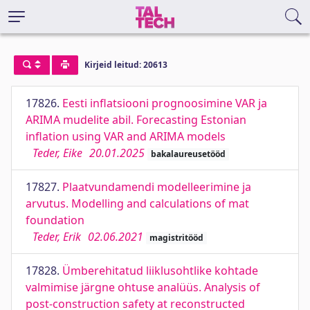
Kirjeid leitud: 20613
17826.
Eesti inflatsiooni prognoosimine VAR ja
ARIMA mudelite abil. Forecasting Estonian
inflation using VAR and ARIMA models
Teder, Eike
20.01.2025
bakalaureusetööd
17827.
Plaatvundamendi modelleerimine ja
arvutus. Modelling and calculations of mat
foundation
Teder, Erik
02.06.2021
magistritööd
17828.
Ümberehitatud liiklusohtlike kohtade
valmimise järgne ohtuse analüüs. Analysis of
post-construction safety at reconstructed