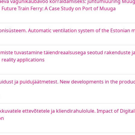
laeva vagunikaubavoo korraldamiseks: juhtumiuuring Muug
Future Train Ferry: A Case Study on Port of Muuga
nisüsteem. Automatic ventilation system of the Estonian 
ikumiste tuvastamine täiendreaalsusega seotud rakenduste ja
reality applications
uidust ja puidujäätmetest. New developments in the produ
kuvatele ettevõtetele ja kliendirahulolule. Impact of Digit
on