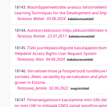
18143.
Masinõppemeetodite analüüs tehisintellekt
Learning Techniques for the Development and Imple
Tarassov, Matvei
03.06.2024
bakalaureusetööd
18144.
Autokorrelatsiooni mõju pikkusmõõtmete mõ
Tarassov, Roman
23.01.2017
bakalaureusetööd
18145.
ITabi juurdepääsuõiguste kasutajapöördumist
Helpdesk Access Rights User Request System
Tarassova, Alisa
04.06.2024
bakalaureusetööd
18146.
Vernaliseerimise ja fotoperioodi tundlikuse 
sortides. Allelic variability by vernalization and ph
grown in Estonia
Tarassova, Jemilia
02.06.2022
magistritööd
18147.
Pimenavigatsiooni kasutamine mini UAV-del
on mini UAV to mitigate GNSS signal spoofing-jam