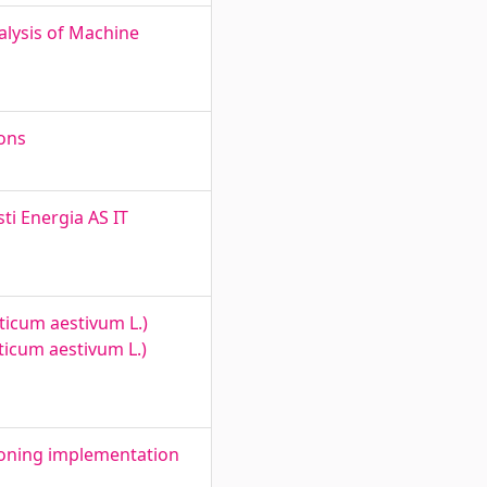
lysis of Machine
ions
ti Energia AS IT
iticum aestivum L.)
iticum aestivum L.)
koning implementation