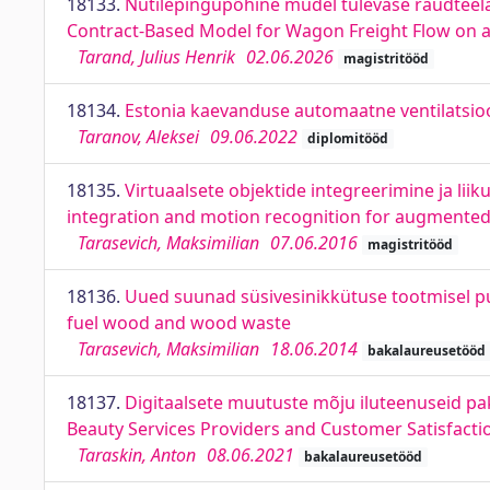
18133.
Nutilepingupõhine mudel tulevase raudtee
Contract-Based Model for Wagon Freight Flow on a 
Tarand, Julius Henrik
02.06.2026
magistritööd
18134.
Estonia kaevanduse automaatne ventilatsioo
Taranov, Aleksei
09.06.2022
diplomitööd
18135.
Virtuaalsete objektide integreerimine ja li
integration and motion recognition for augmented 
Tarasevich, Maksimilian
07.06.2016
magistritööd
18136.
Uued suunad süsivesinikkütuse tootmisel p
fuel wood and wood waste
Tarasevich, Maksimilian
18.06.2014
bakalaureusetööd
18137.
Digitaalsete muutuste mõju iluteenuseid pak
Beauty Services Providers and Customer Satisfacti
Taraskin, Anton
08.06.2021
bakalaureusetööd