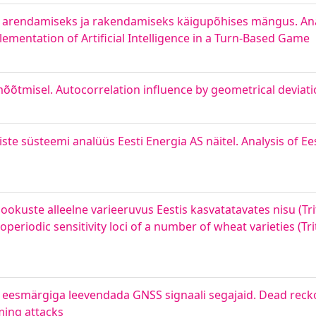
i arendamiseks ja rakendamiseks käigupõhises mängus. Ana
mentation of Artificial Intelligence in a Turn-Based Game
õtmisel. Autocorrelation influence by geometrical deviat
e süsteemi analüüs Eesti Energia AS näitel. Analysis of Ees
lookuste alleelne varieeruvus Eestis kasvatatavates nisu (Tr
otoperiodic sensitivity loci of a number of wheat varieties (Tr
 eesmärgiga leevendada GNSS signaali segajaid. Dead rec
ming attacks