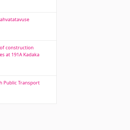
 jahvatatavuse
 of construction
ses at 191A Kadaka
h Public Transport