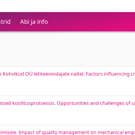
trid
Abi ja info
o Kohvikud OÜ letiteenindajate näitel. Factors influencing
sed koolitusprotsessis. Opportunities and challenges of usi
timisele. Impact of quality management on mechanical eng