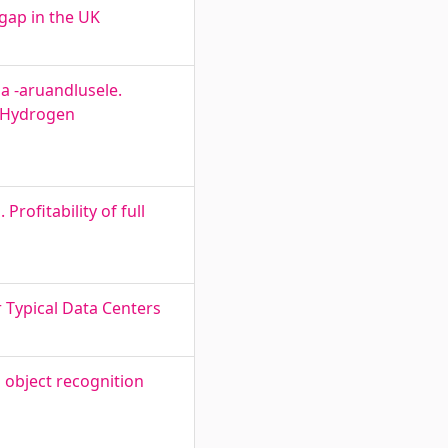
 gap in the UK
a -aruandlusele.
f Hydrogen
ofitability of full
 Typical Data Centers
 object recognition