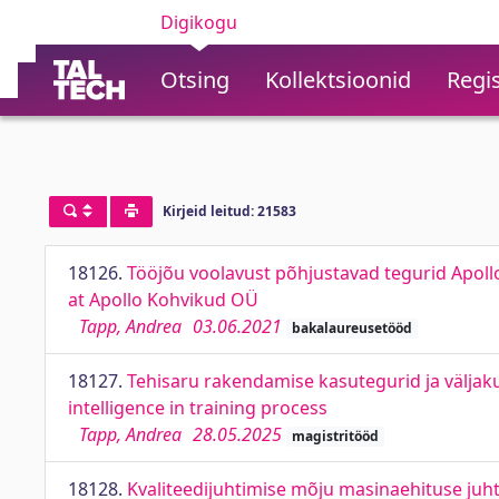
Digikogu
Otsing
Kollektsioonid
Regis
Kirjeid leitud: 21583
18126.
Tööjõu voolavust põhjustavad tegurid Apoll
at Apollo Kohvikud OÜ
Tapp, Andrea
03.06.2021
bakalaureusetööd
18127.
Tehisaru rakendamise kasutegurid ja väljakut
intelligence in training process
Tapp, Andrea
28.05.2025
magistritööd
18128.
Kvaliteedijuhtimise mõju masinaehituse juh