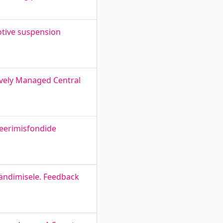
otive suspension
ively Managed Central
eerimisfondide
rändimisele. Feedback