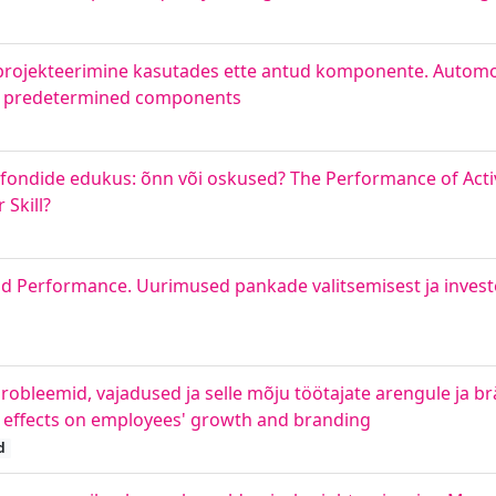
e projekteerimine kasutades ette antud komponente. Autom
ing predetermined components
siafondide edukus: õnn või oskused? The Performance of Act
Skill?
 Performance. Uurimused pankade valitsemisest ja invest
robleemid, vajadused ja selle mõju töötajate arengule ja b
s effects on employees' growth and branding
d