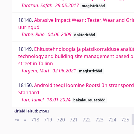
Tarazan, Safak
29.05.2017
magistritööd
18148.
Abrasive Impact Wear : Tester, Wear and Gri
uuringud
Tarbe, Riho
04.06.2009
doktoritööd
18149.
Ehitustehnoloogia ja platsikorralduse analüü
technology and building site management based on
street in Tallinn
Targem, Mart
02.06.2021
magistritööd
18150.
Android teegi loomine Rootsi ühistranspord
Standard
Tari, Taniel
18.01.2024
bakalaureusetööd
Kirjeid leitud: 21583
««
First
«
Previous
718
719
720
721
722
723
724
725