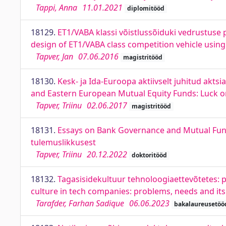
Tappi, Anna
11.01.2021
diplomitööd
18129.
ET1/VABA klassi võistlussõiduki vedrustus
design of ET1/VABA class competition vehicle us
Tapver, Jan
07.06.2016
magistritööd
18130.
Kesk- ja Ida-Euroopa aktiivselt juhitud akt
and Eastern European Mutual Equity Funds: Luck or 
Tapver, Triinu
02.06.2017
magistritööd
18131.
Essays on Bank Governance and Mutual Fund
tulemuslikkusest
Tapver, Triinu
20.12.2022
doktoritööd
18132.
Tagasisidekultuur tehnoloogiaettevõtetes: p
culture in tech companies: problems, needs and it
Tarafder, Farhan Sadique
06.06.2023
bakalaureusetöö