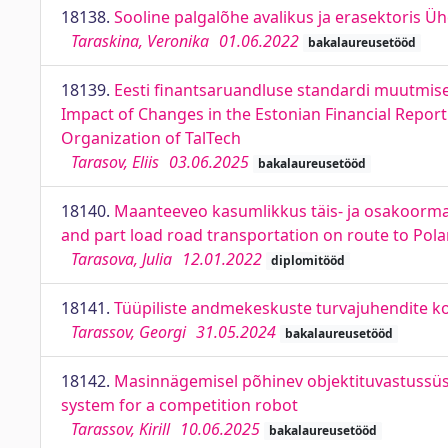
18138.
Sooline palgalõhe avalikus ja erasektoris Üh
Taraskina, Veronika
01.06.2022
bakalaureusetööd
18139.
Eesti finantsaruandluse standardi muutmise 
Impact of Changes in the Estonian Financial Repor
Organization of TalTech
Tarasov, Eliis
03.06.2025
bakalaureusetööd
18140.
Maanteeveo kasumlikkus täis- ja osakoormate
and part load road transportation on route to Pol
Tarasova, Julia
12.01.2022
diplomitööd
18141.
Tüüpiliste andmekeskuste turvajuhendite ko
Tarassov, Georgi
31.05.2024
bakalaureusetööd
18142.
Masinnägemisel põhinev objektituvastussüs
system for a competition robot
Tarassov, Kirill
10.06.2025
bakalaureusetööd