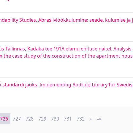
ndability Studies. Abrasiivlöökkulumine: seade, kulumise ja
s Tallinnas, Kadaka tee 191A elamu ehituse näitel. Analysis
 the case study of the construction of the apartment hou
i standardi jaoks. Implementing Android Library for Swedis
726
727
728
729
730
731
732
»
Next
»»
Last