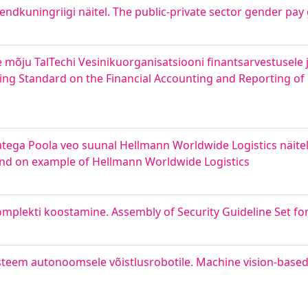
endkuningriigi näitel. The public-private sector gender pay
mõju TalTechi Vesinikuorganisatsiooni finantsarvestusele j
ting Standard on the Financial Accounting and Reporting o
ga Poola veo suunal Hellmann Worldwide Logistics näitel. Pr
and on example of Hellmann Worldwide Logistics
mplekti koostamine. Assembly of Security Guideline Set for
teem autonoomsele võistlusrobotile. Machine vision-based