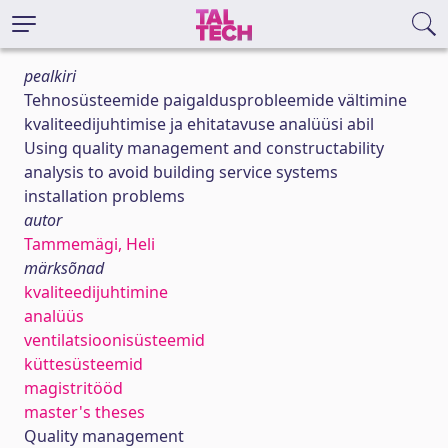
pealkiri
Tehnosüsteemide paigaldusprobleemide vältimine
kvaliteedijuhtimise ja ehitatavuse analüüsi abil
Using quality management and constructability
analysis to avoid building service systems
installation problems
autor
Tammemägi, Heli
märksõnad
kvaliteedijuhtimine
analüüs
ventilatsioonisüsteemid
küttesüsteemid
magistritööd
master's theses
Quality management