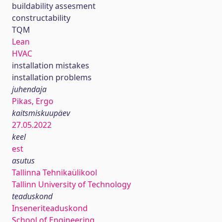
buildability assesment
constructability
TQM
Lean
HVAC
installation mistakes
installation problems
juhendaja
Pikas, Ergo
kaitsmiskuupäev
27.05.2022
keel
est
asutus
Tallinna Tehnikaülikool
Tallinn University of Technology
teaduskond
Inseneriteaduskond
School of Engineering