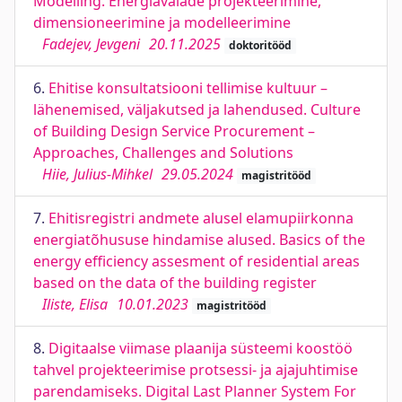
Modelling. Energiavaiade projekteerimine,
dimensioneerimine ja modelleerimine
Fadejev, Jevgeni
20.11.2025
doktoritööd
6.
Ehitise konsultatsiooni tellimise kultuur –
lähenemised, väljakutsed ja lahendused. Culture
of Building Design Service Procurement –
Approaches, Challenges and Solutions
Hiie, Julius-Mihkel
29.05.2024
magistritööd
7.
Ehitisregistri andmete alusel elamupiirkonna
energiatõhususe hindamise alused. Basics of the
energy efficiency assesment of residential areas
based on the data of the building register
Iliste, Elisa
10.01.2023
magistritööd
8.
Digitaalse viimase plaanija süsteemi koostöö
tahvel projekteerimise protsessi- ja ajajuhtimise
parendamiseks. Digital Last Planner System For