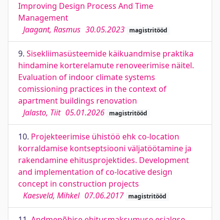
Improving Design Process And Time
Management
Jaagant, Rasmus
30.05.2023
magistritööd
9.
Sisekliimasüsteemide käikuandmise praktika
hindamine korterelamute renoveerimise näitel.
Evaluation of indoor climate systems
comissioning practices in the context of
apartment buildings renovation
Jalasto, Tiit
05.01.2026
magistritööd
10.
Projekteerimise ühistöö ehk co-location
korraldamise kontseptsiooni väljatöötamine ja
rakendamine ehitusprojektides. Development
and implementation of co-locative design
concept in construction projects
Kaesveld, Mihkel
07.06.2017
magistritööd
11.
Andmepõhise ehitusmaksumuse esialgse