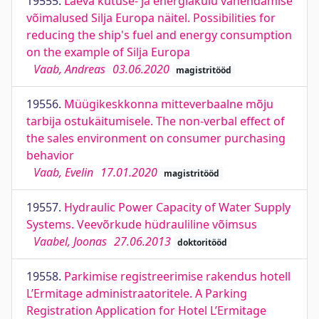
19555.
Laeva kütuse- ja energiakulu vähendamise
võimalused Silja Europa näitel. Possibilities for
reducing the ship's fuel and energy consumption
on the example of Silja Europa
Vaab, Andreas
03.06.2020
magistritööd
19556.
Müügikeskkonna mitteverbaalne mõju
tarbija ostukäitumisele. The non-verbal effect of
the sales environment on consumer purchasing
behavior
Vaab, Evelin
17.01.2020
magistritööd
19557.
Hydraulic Power Capacity of Water Supply
Systems. Veevõrkude hüdrauliline võimsus
Vaabel, Joonas
27.06.2013
doktoritööd
19558.
Parkimise registreerimise rakendus hotell
L’Ermitage administraatoritele. A Parking
Registration Application for Hotel L’Ermitage