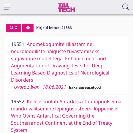
Kirjeid leitud: 21583
19551.
Andmekogumite rikastamine
neuroloogiliste haiguste tuvastamiseks
sügavõppe mudelitega. Enhancement and
Augmentation of Drawing Tests for Deep
Learning Based Diagnostics of Neurological
Disorders
Uvarov, Ivan
18.06.2021
bakalaureusetööd
19552.
Kellele kuulub Antarktika: lõunapoolseima
mandri valitsemine lepingusüsteemi lõppemisel.
Who Owns Antarctica: Governing the
Southernmost Continent at the End of Treaty
System