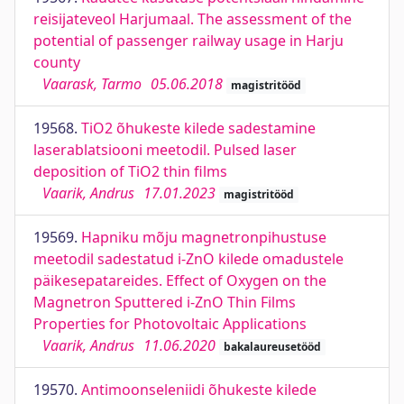
reisijateveol Harjumaal. The assessment of the
potential of passenger railway usage in Harju
county
Vaarask, Tarmo
05.06.2018
magistritööd
19568.
TiO2 õhukeste kilede sadestamine
laserablatsiooni meetodil. Pulsed laser
deposition of TiO2 thin films
Vaarik, Andrus
17.01.2023
magistritööd
19569.
Hapniku mõju magnetronpihustuse
meetodil sadestatud i-ZnO kilede omadustele
päikesepatareides. Effect of Oxygen on the
Magnetron Sputtered i-ZnO Thin Films
Properties for Photovoltaic Applications
Vaarik, Andrus
11.06.2020
bakalaureusetööd
19570.
Antimoonseleniidi õhukeste kilede