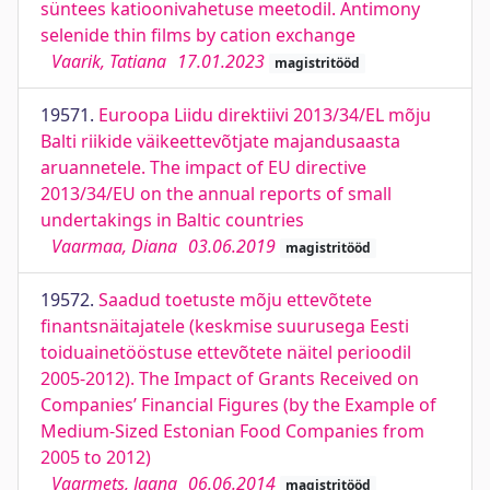
süntees katioonivahetuse meetodil. Antimony
selenide thin films by cation exchange
Vaarik, Tatiana
17.01.2023
magistritööd
19571.
Euroopa Liidu direktiivi 2013/34/EL mõju
Balti riikide väikeettevõtjate majandusaasta
aruannetele. The impact of EU directive
2013/34/EU on the annual reports of small
undertakings in Baltic countries
Vaarmaa, Diana
03.06.2019
magistritööd
19572.
Saadud toetuste mõju ettevõtete
finantsnäitajatele (keskmise suurusega Eesti
toiduainetööstuse ettevõtete näitel perioodil
2005-2012). The Impact of Grants Received on
Companies’ Financial Figures (by the Example of
Medium-Sized Estonian Food Companies from
2005 to 2012)
Vaarmets, Jaana
06.06.2014
magistritööd