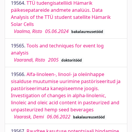
19564.
TTÜ tudengisatelliidi Hämarik
päikesepatareide andmete analüüs. Data
Analysis of the TTÜ student satellite Hämarik
Solar Cells
Vaalma, Risto
05.06.2024
bakalaureusetööd
19565.
Tools and techniques for event log
analysis
Vaarandi, Risto
2005
doktoritööd
19566.
Alfa-linoleen-, linool- ja oleiinhappe
sisalduse muutumise uurimine pastöriseeritud ja
pastöriseerimata kanepiseemne joogis.
Investigation of changes in alpha-linolenic,
linoleic and oleic acid content in pasteurized and
unpasteurized hemp seed beverages
Vaarask, Demi
06.06.2022
bakalaureusetööd
19567.
Raudtee kasutuse potentsiaali hindamine