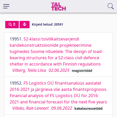
Kirjeid leitud: 20591
19951.
S2-klassi tsiviilkaitsevarjendi
kandekonstruktsioonide projekteerimine
tuginedes Soome nõuetele. The design of load-
bearing structures for a S2-class civil defence
shelter in accordance with Finnish regulations
Vilberg, Tekla Liisa
02.06.2025
magistritööd
19952.
FS Logistics OÜ finantsanalüüs aastatel
2016-2021 ja järgneva viie aasta finantsprognoos.
Financial analysis of FS Logistics OÜ for 2016-
2021 and financial forecast for the next five years
Vilbiks, Rait-Lennart
09.06.2022
bakalaureusetööd