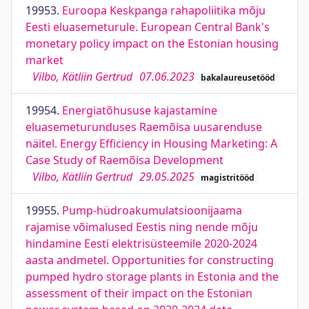
19953.
Euroopa Keskpanga rahapoliitika mõju
Eesti eluasemeturule. European Central Bank's
monetary policy impact on the Estonian housing
market
Vilbo, Kätliin Gertrud
07.06.2023
bakalaureusetööd
19954.
Energiatõhususe kajastamine
eluasemeturunduses Raemõisa uusarenduse
näitel. Energy Efficiency in Housing Marketing: A
Case Study of Raemõisa Development
Vilbo, Kätliin Gertrud
29.05.2025
magistritööd
19955.
Pump-hüdroakumulatsioonijaama
rajamise võimalused Eestis ning nende mõju
hindamine Eesti elektrisüsteemile 2020-2024
aasta andmetel. Opportunities for constructing
pumped hydro storage plants in Estonia and the
assessment of their impact on the Estonian