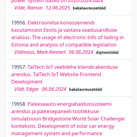
power system based on 2020-2024 data
Vilde, Ramon
12.06.2025
bakalaureusetööd
19956.
Elektroonilise konossemendi
kasutamisest Eestis ja vastava seadusandluse
analüüs. The usage of electronic bills of lading in
Estonia and analysis of compatible legislation
Vildmaus, Mark-Kennert
06.06.2024
diplomitööd
19957.
TalTech IoT veebilehe kliendirakenduse
arendus. TalTech IoT Website Frontend
Development
Vildt, Edgar
06.06.2024
bakalaureusetööd
19958.
Päikeseauto energiahaldussüsteemi
arendus ja päikesepaneeli tootlikkuse
simulatsioon Bridgestone World Solar Challengei
kontekstis. Development of solar car energy
management system and performance