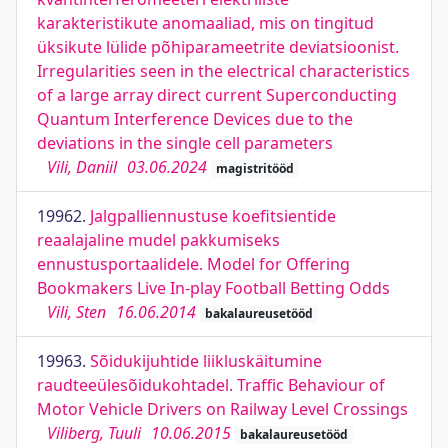
karakteristikute anomaaliad, mis on tingitud
üksikute lülide põhiparameetrite deviatsioonist.
Irregularities seen in the electrical characteristics
of a large array direct current Superconducting
Quantum Interference Devices due to the
deviations in the single cell parameters
Vili, Daniil
03.06.2024
magistritööd
19962.
Jalgpalliennustuse koefitsientide
reaalajaline mudel pakkumiseks
ennustusportaalidele. Model for Offering
Bookmakers Live In-play Football Betting Odds
Vili, Sten
16.06.2014
bakalaureusetööd
19963.
Sõidukijuhtide liikluskäitumine
raudteeülesõidukohtadel. Traffic Behaviour of
Motor Vehicle Drivers on Railway Level Crossings
Viliberg, Tuuli
10.06.2015
bakalaureusetööd