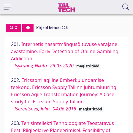
Kirjeid leitud: 226
201.
Internetis hasartmängusõltuvuse varajane
avastamine. Early Detection of Online Gambling
Addiction
Tsykunov, Nikita
29.05.2020
magistritööd
202.
Ericsson’i agiilne ümberkujundamise
teekond. Ericsson Sypply Tallinn Juhtumiuuring.
Ericsson Agile Transformation Journey: A Case
study for Ericsson Supply Tallinn
Tšerentsova, Julia
04.06.2019
magistritööd
203.
Tehisintellekti Tehnoloogiate Teostatavus
Eesti Riigieelarve Planeerimisel. Feasibility of