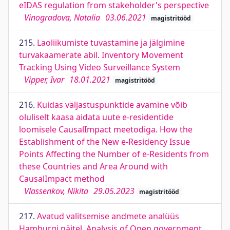
eIDAS regulation from stakeholder's perspective
Vinogradova, Natalia
03.06.2021
magistritööd
215.
Laoliikumiste tuvastamine ja jälgimine
turvakaamerate abil. Inventory Movement
Tracking Using Video Surveillance System
Vipper, Ivar
18.01.2021
magistritööd
216.
Kuidas väljastuspunktide avamine võib
oluliselt kaasa aidata uute e-residentide
loomisele CausalImpact meetodiga. How the
Establishment of the New e-Residency Issue
Points Affecting the Number of e-Residents from
these Countries and Area Around with
CausalImpact method
Vlassenkov, Nikita
29.05.2023
magistritööd
217.
Avatud valitsemise andmete analüüs
Hamburgi näitel. Analysis of Open government