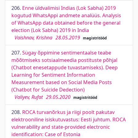
206.
Enne üldvalimisi Indias (Lok Sabha) 2019
kogutud WhatsAppi andmete analüüs. Analysis
of WhatsApp data obtained before the general
election (Lok Sabha) 2019 in India
Vaishnav, Krishna
28.05.2019
magistritööd
207.
Sügay õppimine sentimentaalse teabe
mõõtmiseks sotsiaalmeedia postituste põhjal
(Chatbot enesetappude tuvastamiseks). Deep
Learning for Sentiment Information
Measurement based on Social Media Posts
(Chatbot for Suicide Dedection)
Valiyev, Rufat
29.05.2020
magistritööd
208.
ROCA turvanõrkus ja riigi poolt pakutav
elektrooniline isiskutuvastus: Eesti juhtum. ROCA
vulnerability and state-provided electronic
identification: Case of Estonia