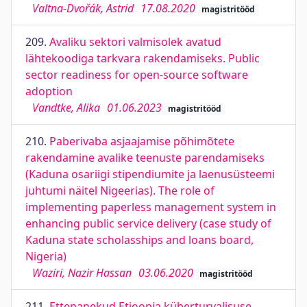
Valtna-Dvořák, Astrid
17.08.2020
magistritööd
209.
Avaliku sektori valmisolek avatud
lähtekoodiga tarkvara rakendamiseks. Public
sector readiness for open-source software
adoption
Vandtke, Alika
01.06.2023
magistritööd
210.
Paberivaba asjaajamise põhimõtete
rakendamine avalike teenuste parendamiseks
(Kaduna osariigi stipendiumite ja laenusüsteemi
juhtumi näitel Nigeerias). The role of
implementing paperless management system in
enhancing public service delivery (case study of
Kaduna state scholasships and loans board,
Nigeria)
Waziri, Nazir Hassan
03.06.2020
magistritööd
211.
Ettepanekud Etioopia küberturvalisuse