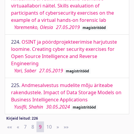
virtuaallabori näitel. Skills evaluation of
participants of cybersecurity exercises on the
example of a virtual hands-on forensic lab
Yaremenko, Olesia
27.05.2019
magistritööd
224.
OSINT ja pöördprojekteerimise harjutuste
loomine. Creating cyber security exercises for
Open Source Intelligence and Reverse
Engineering
Yari, Saber
27.05.2019
magistritööd
225.
Andmesalvestus mudelite mõju äriteabe
rakendustele. Impact of Data Storage Models on
Business Intelligence Applications
Yusifli, Shahin
30.05.2024
magistritööd
Kirjeid leitud: 226
««
First
«
Previous
7
8
9
10
»
Next
»»
Last