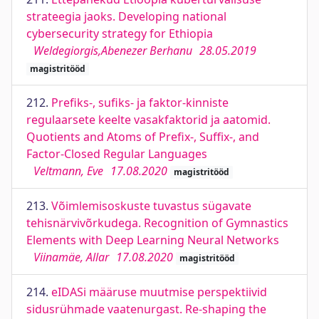
strateegia jaoks. Developing national
cybersecurity strategy for Ethiopia
Weldegiorgis,Abenezer Berhanu
28.05.2019
magistritööd
212.
Prefiks-, sufiks- ja faktor-kinniste
regulaarsete keelte vasakfaktorid ja aatomid.
Quotients and Atoms of Prefix-, Suffix-, and
Factor-Closed Regular Languages
Veltmann, Eve
17.08.2020
magistritööd
213.
Võimlemisoskuste tuvastus sügavate
tehisnärvivõrkudega. Recognition of Gymnastics
Elements with Deep Learning Neural Networks
Viinamäe, Allar
17.08.2020
magistritööd
214.
eIDASi määruse muutmise perspektiivid
sidusrühmade vaatenurgast. Re-shaping the