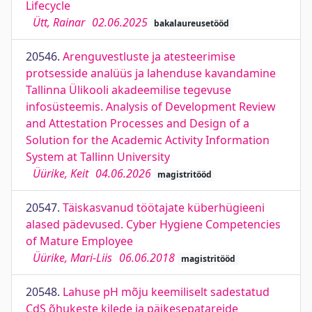
Lifecycle
Ütt, Rainar
02.06.2025
bakalaureusetööd
20546.
Arenguvestluste ja atesteerimise
protsesside analüüs ja lahenduse kavandamine
Tallinna Ülikooli akadeemilise tegevuse
infosüsteemis. Analysis of Development Review
and Attestation Processes and Design of a
Solution for the Academic Activity Information
System at Tallinn University
Üürike, Keit
04.06.2026
magistritööd
20547.
Täiskasvanud töötajate küberhügieeni
alased pädevused. Cyber Hygiene Competencies
of Mature Employee
Üürike, Mari-Liis
06.06.2018
magistritööd
20548.
Lahuse pH mõju keemiliselt sadestatud
CdS õhukeste kilede ja päikesepatareide