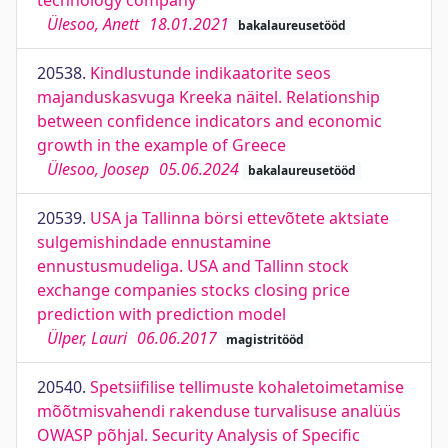
technology company
Ülesoo, Anett
18.01.2021
bakalaureusetööd
20538.
Kindlustunde indikaatorite seos
majanduskasvuga Kreeka näitel. Relationship
between confidence indicators and economic
growth in the example of Greece
Ülesoo, Joosep
05.06.2024
bakalaureusetööd
20539.
USA ja Tallinna börsi ettevõtete aktsiate
sulgemishindade ennustamine
ennustusmudeliga. USA and Tallinn stock
exchange companies stocks closing price
prediction with prediction model
Ülper, Lauri
06.06.2017
magistritööd
20540.
Spetsiifilise tellimuste kohaletoimetamise
mõõtmisvahendi rakenduse turvalisuse analüüs
OWASP põhjal. Security Analysis of Specific