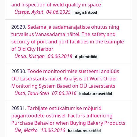
and inspection of weld quality in space
Üçtepe, Aykut
04.06.2025
magistritööd
20529.
Sadama ja sadamarajatiste ohutus ning
turvalisus Vanasadama näitel. The safety and
security of port and port facilities in the example
of Old City Harbor
Ühtid, Kristjan
06.06.2018
diplomitööd
20530.
Tööde monitoorimise süsteemi analüüs
OÜ Laserstants näitel. Analysis of Work Order
Monitoring System Based on OÜ Laserstants
Üksti, Tauri-Sten
07.06.2016
bakalaureusetööd
20531.
Tarbijate ostukäitumise mõjurid
pagaritoodete ostmisel. Factors Influencing
Purchase Behavior when Buying Bakery Products
Üle, Marko
13.06.2016
bakalaureusetööd