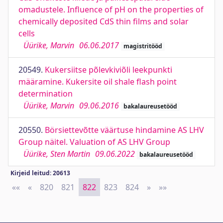
omadustele. Influence of pH on the properties of
chemically deposited CdS thin films and solar
cells
Üürike, Marvin
06.06.2017
magistritööd
20549.
Kukersiitse põlevkiviõli leekpunkti
määramine. Kukersite oil shale flash point
determination
Üürike, Marvin
09.06.2016
bakalaureusetööd
20550.
Börsiettevõtte väärtuse hindamine AS LHV
Group näitel. Valuation of AS LHV Group
Üürike, Sten Martin
09.06.2022
bakalaureusetööd
Kirjeid leitud: 20613
««
First
«
Previous
820
821
822
823
824
»
Next
»»
Last