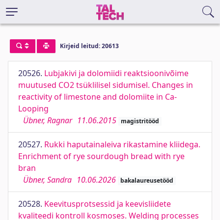
Kirjeid leitud: 20613
20526.
Lubjakivi ja dolomiidi reaktsioonivõime
muutused CO2 tsüklilisel sidumisel. Changes in
reactivity of limestone and dolomiite in Ca-
Looping
Übner, Ragnar
11.06.2015
magistritööd
20527.
Rukki haputainaleiva rikastamine kliidega.
Enrichment of rye sourdough bread with rye
bran
Übner, Sandra
10.06.2026
bakalaureusetööd
20528.
Keevitusprotsessid ja keevisliidete
kvaliteedi kontroll kosmoses. Welding processes