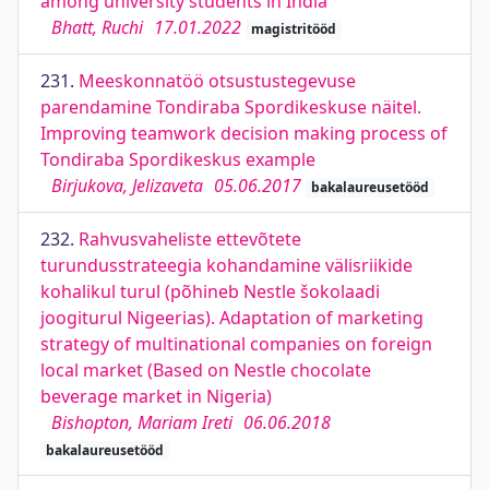
among university students in India
Bhatt, Ruchi
17.01.2022
magistritööd
231.
Meeskonnatöö otsustustegevuse
parendamine Tondiraba Spordikeskuse näitel.
Improving teamwork decision making process of
Tondiraba Spordikeskus example
Birjukova, Jelizaveta
05.06.2017
bakalaureusetööd
232.
Rahvusvaheliste ettevõtete
turundusstrateegia kohandamine välisriikide
kohalikul turul (põhineb Nestle šokolaadi
joogiturul Nigeerias). Adaptation of marketing
strategy of multinational companies on foreign
local market (Based on Nestle chocolate
beverage market in Nigeria)
Bishopton, Mariam Ireti
06.06.2018
bakalaureusetööd