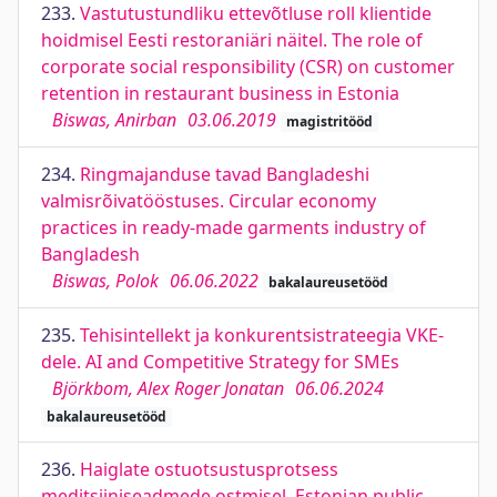
233.
Vastutustundliku ettevõtluse roll klientide
hoidmisel Eesti restoraniäri näitel. The role of
corporate social responsibility (CSR) on customer
retention in restaurant business in Estonia
Biswas, Anirban
03.06.2019
magistritööd
234.
Ringmajanduse tavad Bangladeshi
valmisrõivatööstuses. Circular economy
practices in ready-made garments industry of
Bangladesh
Biswas, Polok
06.06.2022
bakalaureusetööd
235.
Tehisintellekt ja konkurentsistrateegia VKE-
dele. AI and Competitive Strategy for SMEs
Björkbom, Alex Roger Jonatan
06.06.2024
bakalaureusetööd
236.
Haiglate ostuotsustusprotsess
meditsiiniseadmede ostmisel. Estonian public