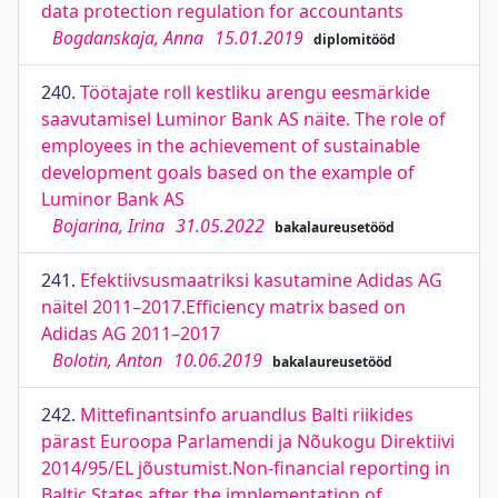
data protection regulation for accountants
Bogdanskaja, Anna
15.01.2019
diplomitööd
240.
Töötajate roll kestliku arengu eesmärkide
saavutamisel Luminor Bank AS näite. The role of
employees in the achievement of sustainable
development goals based on the example of
Luminor Bank AS
Bojarina, Irina
31.05.2022
bakalaureusetööd
241.
Efektiivsusmaatriksi kasutamine Adidas AG
näitel 2011–2017.Efficiency matrix based on
Adidas AG 2011–2017
Bolotin, Anton
10.06.2019
bakalaureusetööd
242.
Mittefinantsinfo aruandlus Balti riikides
pärast Euroopa Parlamendi ja Nõukogu Direktiivi
2014/95/EL jõustumist.Non-financial reporting in
Baltic States after the implementation of