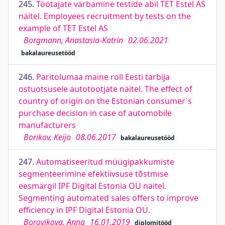
245.
Töötajate värbamine testide abil TET Estel AS
näitel. Employees recruitment by tests on the
example of TET Estel AS
Borgmann, Anastasia-Katrin
02.06.2021
bakalaureusetööd
246.
Päritolumaa maine roll Eesti tarbija
ostuotsusele autotootjate näitel. The effect of
country of origin on the Estonian consumer´s
purchase decision in case of automobile
manufacturers
Borikov, Keijo
08.06.2017
bakalaureusetööd
247.
Automatiseeritud müügipakkumiste
segmenteerimine efektiivsuse tõstmise
eesmärgil IPF Digital Estonia OÜ näitel.
Segmenting automated sales offers to improve
efficiency in IPF Digital Estonia OÜ.
Borovikova, Anna
16.01.2019
diplomitööd