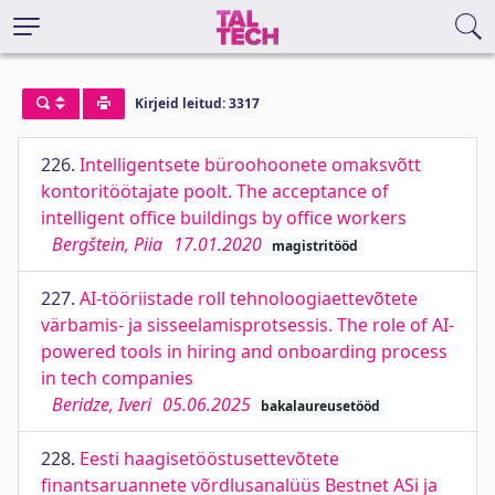
Kirjeid leitud: 3317
226.
Intelligentsete büroohoonete omaksvõtt
kontoritöötajate poolt. The acceptance of
intelligent office buildings by office workers
Bergštein, Piia
17.01.2020
magistritööd
227.
AI-tööriistade roll tehnoloogiaettevõtete
värbamis- ja sisseelamisprotsessis. The role of AI-
powered tools in hiring and onboarding process
in tech companies
Beridze, Iveri
05.06.2025
bakalaureusetööd
228.
Eesti haagisetööstusettevõtete
finantsaruannete võrdlusanalüüs Bestnet ASi ja