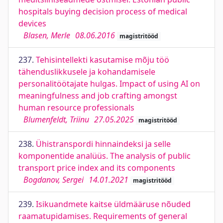
hospitals buying decision process of medical
devices
Blasen, Merle
08.06.2016
magistritööd
237.
Tehisintellekti kasutamise mõju töö
tähenduslikkusele ja kohandamisele
personalitöötajate hulgas. Impact of using AI on
meaningfulness and job crafting amongst
human resource professionals
Blumenfeldt, Triinu
27.05.2025
magistritööd
238.
Ühistranspordi hinnaindeksi ja selle
komponentide analüüs. The analysis of public
transport price index and its components
Bogdanov, Sergei
14.01.2021
magistritööd
239.
Isikuandmete kaitse üldmääruse nõuded
raamatupidamises. Requirements of general