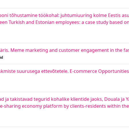
ooni tõhustamine töökohal: juhtumiuuring kolme Eestis asuva
een Turkish and Estonian employees: a case study based on
duäris. Meme marketing and customer engagement in the fa
öd
skmiste suurusega ettevõtetele. E-commerce Opportunities
ja takistavad tegurid kohalike klientide jaoks, Douala ja Y
de-sharing economy platform by clients-residents within the