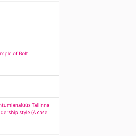
mple of Bolt
uhtumianalüüs Tallinna
dership style (A case