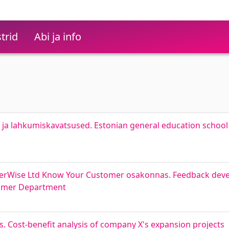
trid
Abi ja info
u ja lahkumiskavatsused. Estonian general education school 
sferWise Ltd Know Your Customer osakonnas. Feedback de
tomer Department
s. Cost-benefit analysis of company X's expansion projects