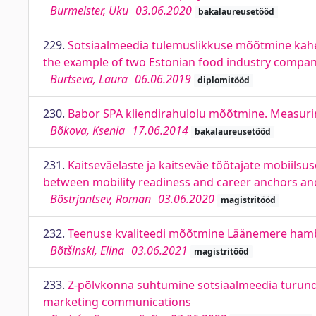
Burmeister, Uku
03.06.2020
bakalaureusetööd
229.
Sotsiaalmeedia tulemuslikkuse mõõtmine kahe E
the example of two Estonian food industry compan
Burtseva, Laura
06.06.2019
diplomitööd
230.
Babor SPA kliendirahulolu mõõtmine. Measuri
Bõkova, Ksenia
17.06.2014
bakalaureusetööd
231.
Kaitseväelaste ja kaitseväe töötajate mobiils
between mobility readiness and career anchors a
Bõstrjantsev, Roman
03.06.2020
magistritööd
232.
Teenuse kvaliteedi mõõtmine Läänemere hambak
Bõtšinski, Elina
03.06.2021
magistritööd
233.
Z-põlvkonna suhtumine sotsiaalmeedia turundu
marketing communications