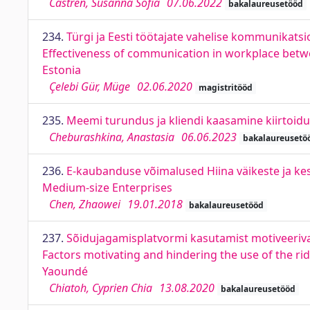
Castrén, Susanna Sofia
07.06.2022
bakalaureusetööd
234.
Türgi ja Eesti töötajate vahelise kommunikatsi
Effectiveness of communication in workplace betw
Estonia
Çelebi Gür, Müge
02.06.2020
magistritööd
235.
Meemi turundus ja kliendi kaasamine kiirtoi
Cheburashkina, Anastasia
06.06.2023
bakalaureusetö
236.
E-kaubanduse võimalused Hiina väikeste ja ke
Medium-size Enterprises
Chen, Zhaowei
19.01.2018
bakalaureusetööd
237.
Sõidujagamisplatvormi kasutamist motiveerivad 
Factors motivating and hindering the use of the ri
Yaoundé
Chiatoh, Cyprien Chia
13.08.2020
bakalaureusetööd