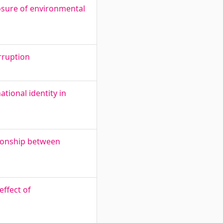
losure of environmental
rruption
tional identity in
tionship between
effect of