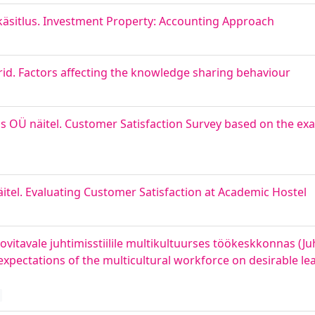
käsitlus. Investment Property: Accounting Approach
id. Factors affecting the knowledge sharing behaviour
ns OÜ näitel. Customer Satisfaction Survey based on the exa
itel. Evaluating Customer Satisfaction at Academic Hostel
vitavale juhtimisstiilile multikultuurses töökeskkonnas (J
 expectations of the multicultural workforce on desirable lea