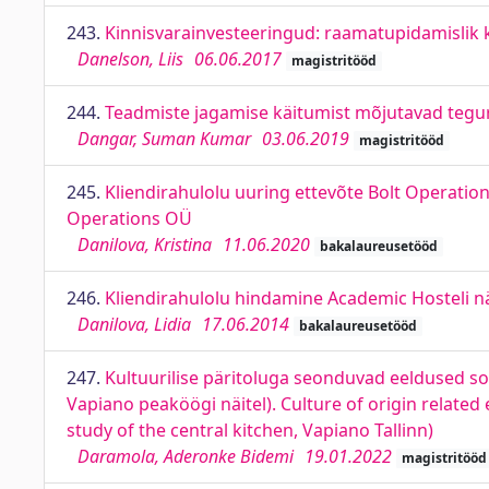
243.
Kinnisvarainvesteeringud: raamatupidamislik 
Danelson, Liis
06.06.2017
magistritööd
244.
Teadmiste jagamise käitumist mõjutavad tegur
Dangar, Suman Kumar
03.06.2019
magistritööd
245.
Kliendirahulolu uuring ettevõte Bolt Operatio
Operations OÜ
Danilova, Kristina
11.06.2020
bakalaureusetööd
246.
Kliendirahulolu hindamine Academic Hosteli nä
Danilova, Lidia
17.06.2014
bakalaureusetööd
247.
Kultuurilise päritoluga seonduvad eeldused soo
Vapiano peaköögi näitel). Culture of origin related
study of the central kitchen, Vapiano Tallinn)
Daramola, Aderonke Bidemi
19.01.2022
magistritööd