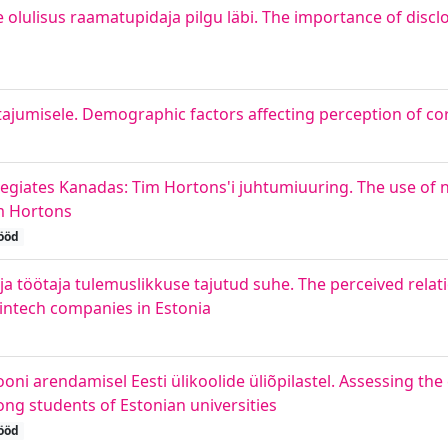
olulisus raamatupidaja pilgu läbi. The importance of disc
tajumisele. Demographic factors affecting perception of co
egiates Kanadas: Tim Hortons'i juhtumiuuring. The use of na
im Hortons
ööd
ja töötaja tulemuslikkuse tajutud suhe. The perceived rela
intech companies in Estonia
 arendamisel Eesti ülikoolide üliõpilastel. Assessing the 
g students of Estonian universities
ööd