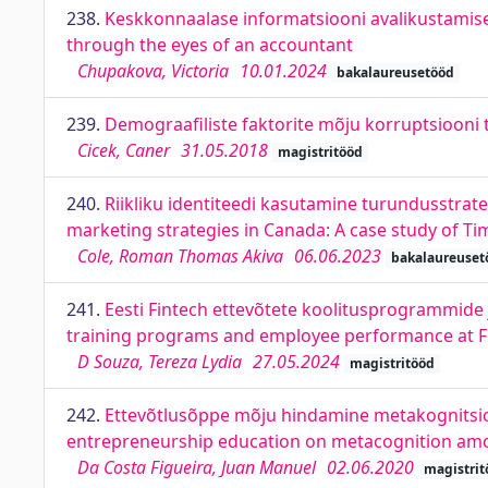
238.
Keskkonnaalase informatsiooni avalikustamise 
through the eyes of an accountant
Chupakova, Victoria
10.01.2024
bakalaureusetööd
239.
Demograafiliste faktorite mõju korruptsiooni 
Cicek, Caner
31.05.2018
magistritööd
240.
Riikliku identiteedi kasutamine turundusstrate
marketing strategies in Canada: A case study of T
Cole, Roman Thomas Akiva
06.06.2023
bakalaureuset
241.
Eesti Fintech ettevõtete koolitusprogrammide 
training programs and employee performance at F
D Souza, Tereza Lydia
27.05.2024
magistritööd
242.
Ettevõtlusõppe mõju hindamine metakognitsiooni
entrepreneurship education on metacognition amon
Da Costa Figueira, Juan Manuel
02.06.2020
magistrit