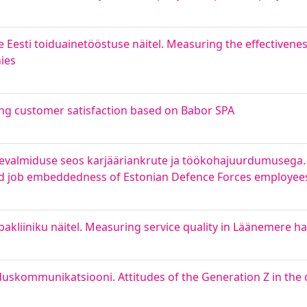
esti toiduainetööstuse näitel. Measuring the effectivenes
ies
ng customer satisfaction based on Babor SPA
usevalmiduse seos karjääriankrute ja töökohajuurdumusega.
nd job embeddedness of Estonian Defence Forces employee
liiniku näitel. Measuring service quality in Läänemere ha
skommunikatsiooni. Attitudes of the Generation Z in the c