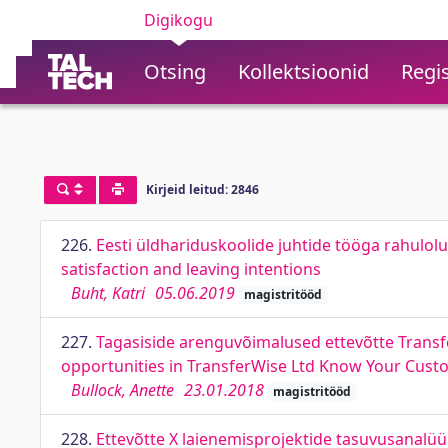
Digikogu
Otsing
Kollektsioonid
Regis
Kirjeid leitud: 2846
226.
Eesti üldhariduskoolide juhtide tööga rahulol
satisfaction and leaving intentions
Buht, Katri
05.06.2019
magistritööd
227.
Tagasiside arenguvõimalused ettevõtte Tran
opportunities in TransferWise Ltd Know Your Cus
Bullock, Anette
23.01.2018
magistritööd
228.
Ettevõtte X laienemisprojektide tasuvusanalüü