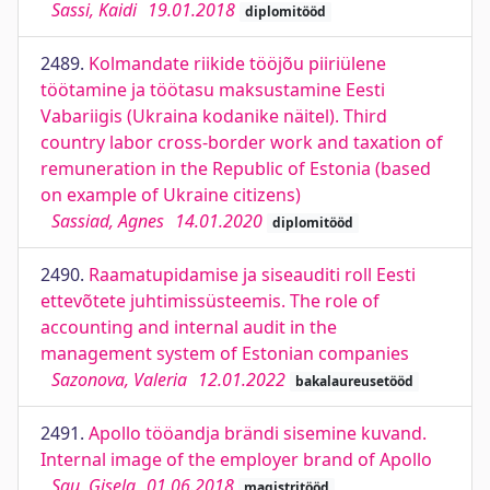
Sassi, Kaidi
19.01.2018
diplomitööd
2489.
Kolmandate riikide tööjõu piiriülene
töötamine ja töötasu maksustamine Eesti
Vabariigis (Ukraina kodanike näitel). Third
country labor cross-border work and taxation of
remuneration in the Republic of Estonia (based
on example of Ukraine citizens)
Sassiad, Agnes
14.01.2020
diplomitööd
2490.
Raamatupidamise ja siseauditi roll Eesti
ettevõtete juhtimissüsteemis. The role of
accounting and internal audit in the
management system of Estonian companies
Sazonova, Valeria
12.01.2022
bakalaureusetööd
2491.
Apollo tööandja brändi sisemine kuvand.
Internal image of the employer brand of Apollo
Sau, Gisela
01.06.2018
magistritööd