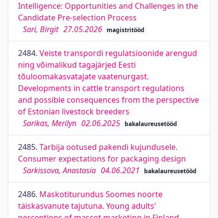
Intelligence: Opportunities and Challenges in the
Candidate Pre-selection Process
Sari, Birgit
27.05.2026
magistritööd
2484.
Veiste transpordi regulatsioonide arengud
ning võimalikud tagajärjed Eesti
tõuloomakasvatajate vaatenurgast.
Developments in cattle transport regulations
and possible consequences from the perspective
of Estonian livestock breeders
Sarikas, Merilyn
02.06.2025
bakalaureusetööd
2485.
Tarbija ootused pakendi kujundusele.
Consumer expectations for packaging design
Sarkissova, Anastasia
04.06.2021
bakalaureusetööd
2486.
Maskotiturundus Soomes noorte
täiskasvanute tajutuna. Young adults'
perceptions of mascot marketing in Finland