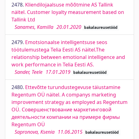
2478.
Kliendilojaalsuse mõõtmine AS Tallink
näitel. Customer loyalty measurement based on
Tallink Ltd
Sanames, Kamilla
20.01.2020
bakalaureusetööd
2479.
Emotsionaalse intelligentsuse seos
töötulemustega Telia Eesti AS näitel.The
relationship between emotional intelligence and
work performance in Telia Eesti AS.
Sander, Teele
17.01.2019
bakalaureusetööd
2480.
Ettevõtte turundustegevuse täiustamine
Regentum OÜ näitel. A companys marketing
improvement strategy as employed as Regentum
OÜ. Совершенствование маркетинговой
деятельности компании на примере фирмы
Regentum OÜ
Sapronova, Ksenia
11.06.2015
bakalaureusetööd