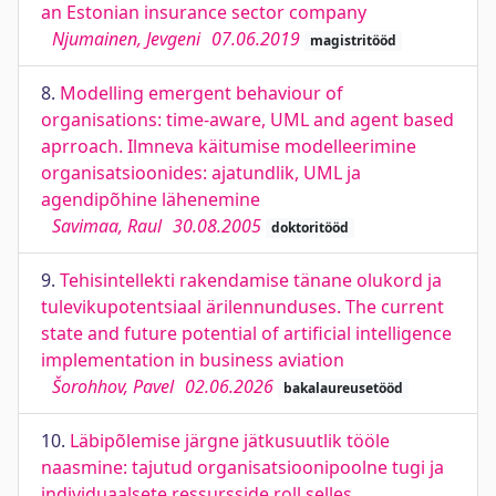
an Estonian insurance sector company
Njumainen, Jevgeni
07.06.2019
magistritööd
8.
Modelling emergent behaviour of
organisations: time-aware, UML and agent based
aprroach. Ilmneva käitumise modelleerimine
organisatsioonides: ajatundlik, UML ja
agendipõhine lähenemine
Savimaa, Raul
30.08.2005
doktoritööd
9.
Tehisintellekti rakendamise tänane olukord ja
tulevikupotentsiaal ärilennunduses. The current
state and future potential of artificial intelligence
implementation in business aviation
Šorohhov, Pavel
02.06.2026
bakalaureusetööd
10.
Läbipõlemise järgne jätkusuutlik tööle
naasmine: tajutud organisatsioonipoolne tugi ja
individuaalsete ressursside roll selles.