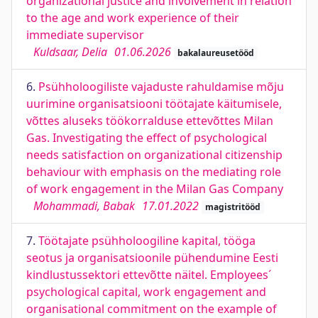
organizational justice and involvement in relation
to the age and work experience of their
immediate supervisor
Kuldsaar, Delia
01.06.2026
bakalaureusetööd
6.
Psühholoogiliste vajaduste rahuldamise mõju
uurimine organisatsiooni töötajate käitumisele,
võttes aluseks töökorralduse ettevõttes Milan
Gas. Investigating the effect of psychological
needs satisfaction on organizational citizenship
behaviour with emphasis on the mediating role
of work engagement in the Milan Gas Company
Mohammadi, Babak
17.01.2022
magistritööd
7.
Töötajate psühholoogiline kapital, tööga
seotus ja organisatsioonile pühendumine Eesti
kindlustussektori ettevõtte näitel. Employees´
psychological capital, work engagement and
organisational commitment on the example of