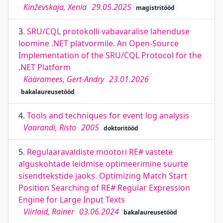
Kinževskaja, Xenia
29.05.2025
magistritööd
3.
SRU/CQL protokolli vabavaralise lahenduse
loomine .NET platvormile. An Open-Source
Implementation of the SRU/CQL Protocol for the
.NET Platform
Kääramees, Gert-Andry
23.01.2026
bakalaureusetööd
4.
Tools and techniques for event log analysis
Vaarandi, Risto
2005
doktoritööd
5.
Regulaaravaldiste mootori RE# vastete
alguskohtade leidmise optimeerimine suurte
sisendtekstide jaoks. Optimizing Match Start
Position Searching of RE# Regular Expression
Engine for Large Input Texts
Viirlaid, Rainer
03.06.2024
bakalaureusetööd