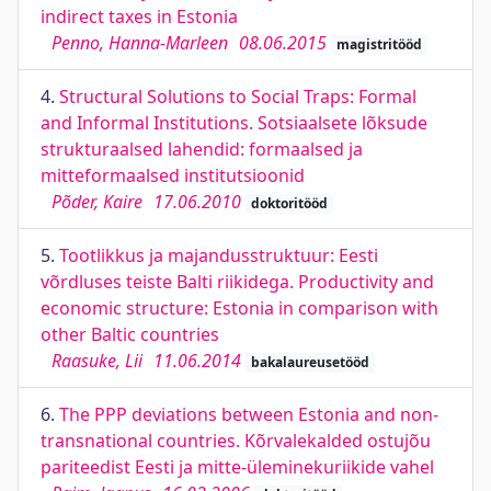
indirect taxes in Estonia
Penno, Hanna-Marleen
08.06.2015
magistritööd
4.
Structural Solutions to Social Traps: Formal
and Informal Institutions. Sotsiaalsete lõksude
strukturaalsed lahendid: formaalsed ja
mitteformaalsed institutsioonid
Põder, Kaire
17.06.2010
doktoritööd
5.
Tootlikkus ja majandusstruktuur: Eesti
võrdluses teiste Balti riikidega. Productivity and
economic structure: Estonia in comparison with
other Baltic countries
Raasuke, Lii
11.06.2014
bakalaureusetööd
6.
The PPP deviations between Estonia and non-
transnational countries. Kõrvalekalded ostujõu
pariteedist Eesti ja mitte-üleminekuriikide vahel