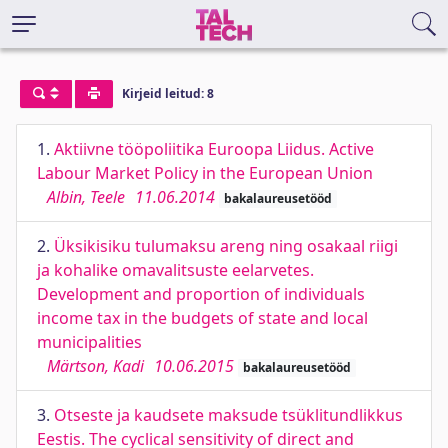
Kirjeid leitud: 8
1.
Aktiivne tööpoliitika Euroopa Liidus. Active
Labour Market Policy in the European Union
Albin, Teele
11.06.2014
bakalaureusetööd
2.
Üksikisiku tulumaksu areng ning osakaal riigi
ja kohalike omavalitsuste eelarvetes.
Development and proportion of individuals
income tax in the budgets of state and local
municipalities
Märtson, Kadi
10.06.2015
bakalaureusetööd
3.
Otseste ja kaudsete maksude tsüklitundlikkus
Eestis. The cyclical sensitivity of direct and