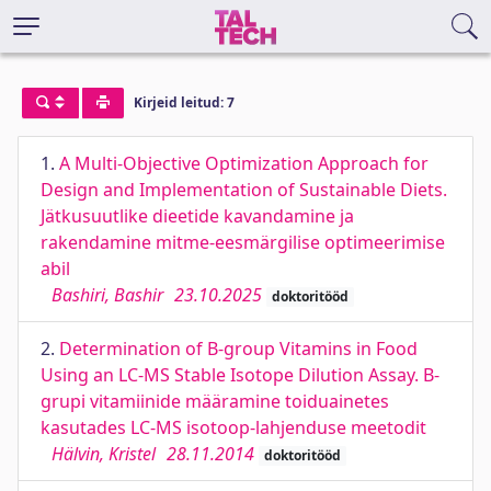
Kirjeid leitud: 7
1.
A Multi-Objective Optimization Approach for
Design and Implementation of Sustainable Diets.
Jätkusuutlike dieetide kavandamine ja
rakendamine mitme-eesmärgilise optimeerimise
abil
Bashiri, Bashir
23.10.2025
doktoritööd
2.
Determination of B-group Vitamins in Food
Using an LC-MS Stable Isotope Dilution Assay. B-
grupi vitamiinide määramine toiduainetes
kasutades LC-MS isotoop-lahjenduse meetodit
Hälvin, Kristel
28.11.2014
doktoritööd