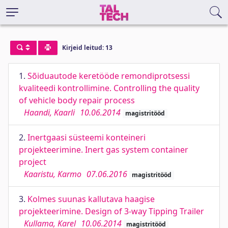
Kirjeid leitud: 13
1.
Sõiduautode keretööde remondiprotsessi
kvaliteedi kontrollimine. Controlling the quality
of vehicle body repair process
Haandi, Kaarli
10.06.2014
magistritööd
2.
Inertgaasi süsteemi konteineri
projekteerimine. Inert gas system container
project
Kaaristu, Karmo
07.06.2016
magistritööd
3.
Kolmes suunas kallutava haagise
projekteerimine. Design of 3-way Tipping Trailer
Kullama, Karel
10.06.2014
magistritööd