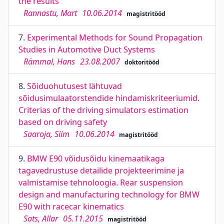
the results
Rannastu, Mart
10.06.2014
magistritööd
7.
Experimental Methods for Sound Propagation
Studies in Automotive Duct Systems
Rämmal, Hans
23.08.2007
doktoritööd
8.
Sõiduohutusest lähtuvad
sõidusimulaatorstendide hindamiskriteeriumid.
Criterias of the driving simulators estimation
based on driving safety
Saaroja, Siim
10.06.2014
magistritööd
9.
BMW E90 võidusõidu kinemaatikaga
tagavedrustuse detailide projekteerimine ja
valmistamise tehnoloogia. Rear suspension
design and manufacturing technology for BMW
E90 with racecar kinematics
Sats, Allar
05.11.2015
magistritööd