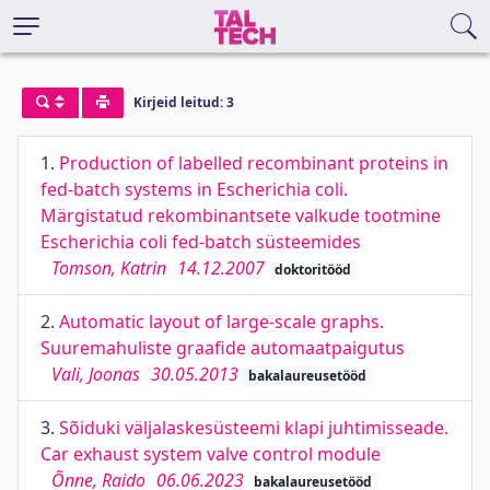
Kirjeid leitud: 3
1.
Production of labelled recombinant proteins in
fed-batch systems in Escherichia coli.
Märgistatud rekombinantsete valkude tootmine
Escherichia coli fed-batch süsteemides
Tomson, Katrin
14.12.2007
doktoritööd
2.
Automatic layout of large-scale graphs.
Suuremahuliste graafide automaatpaigutus
Vali, Joonas
30.05.2013
bakalaureusetööd
3.
Sõiduki väljalaskesüsteemi klapi juhtimisseade.
Car exhaust system valve control module
Õnne, Raido
06.06.2023
bakalaureusetööd