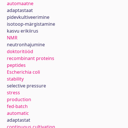
automaatne
adaptastaat
pidevkultiveerimine
isotoop-märgistamine
kasvu erikiirus
NMR
neutronhajumine
doktoritööd
recombinant proteins
peptides
Escherichia coli
stability
selective pressure
stress
production
fed-batch
automatic
adaptastat
continuous cultivation