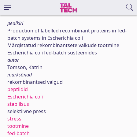
pealkiri
Production of labelled recombinant proteins in fed-
batch systems in Escherichia coli
Märgistatud rekombinantsete valkude tootmine
Escherichia coli fed-batch süsteemides
autor
Tomson, Katrin
märksõnad
rekombinantsed valgud
peptiidid
Escherichia coli
stabiilsus
selektiivne press
stress
tootmine
fed-batch