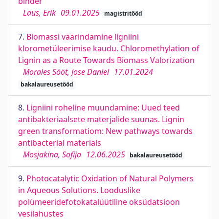
binder
Laus, Erik
09.01.2025
magistritööd
7.
Biomassi väärindamine ligniini
klorometüleerimise kaudu. Chloromethylation of
Lignin as a Route Towards Biomass Valorization
Morales Sööt, Jose Daniel
17.01.2024
bakalaureusetööd
8.
Ligniini roheline muundamine: Uued teed
antibakteriaalsete materjalide suunas. Lignin
green transformatiom: New pathways towards
antibacterial materials
Mosjakina, Sofija
12.06.2025
bakalaureusetööd
9.
Photocatalytic Oxidation of Natural Polymers
in Aqueous Solutions. Looduslike
polümeeridefotokatalüütiline oksüdatsioon
vesilahustes