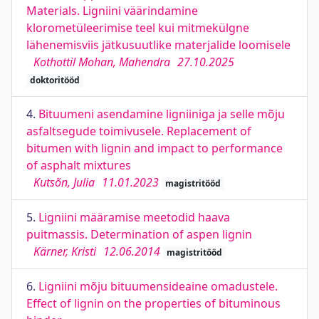
Materials. Ligniini väärindamine
klorometüleerimise teel kui mitmekülgne
lähenemisviis jätkusuutlike materjalide loomisele
Kothottil Mohan, Mahendra
27.10.2025
doktoritööd
4.
Bituumeni asendamine ligniiniga ja selle mõju
asfaltsegude toimivusele. Replacement of
bitumen with lignin and impact to performance
of asphalt mixtures
Kutsõn, Julia
11.01.2023
magistritööd
5.
Ligniini määramise meetodid haava
puitmassis. Determination of aspen lignin
Kärner, Kristi
12.06.2014
magistritööd
6.
Ligniini mõju bituumensideaine omadustele.
Effect of lignin on the properties of bituminous