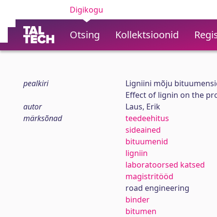
Digikogu
Otsing
Kollektsioonid
Regis
pealkiri
Ligniini mõju bituumens
Effect of lignin on the p
autor
Laus, Erik
märksõnad
teedeehitus
sideained
bituumenid
ligniin
laboratoorsed katsed
magistritööd
road engineering
binder
bitumen