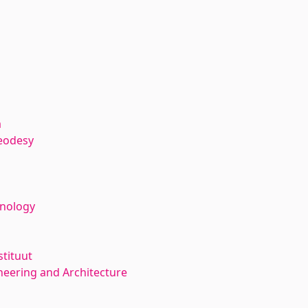
a
eodesy
hnology
stituut
neering and Architecture