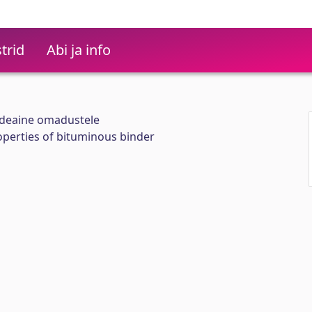
trid
Abi ja info
ideaine omadustele
roperties of bituminous binder