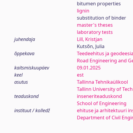
bitumen properties
lignin
substitution of binder
master's theses
laboratory tests
juhendaja
Lill, Kristjan
Kutsõn, Julia
õppekava
Teedeehitus ja geodeesi
Road Engineering and G
kaitsmiskuupäev
09.01.2025
keel
est
asutus
Tallinna Tehnikaülikool
Tallinn University of Tec
teaduskond
inseneriteaduskond
School of Engineering
instituut / kolledž
ehituse ja arhitektuuri in
Department of Civil Engi