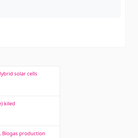
brid solar cells
) kiled
e. Biogas production