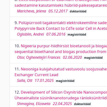
sadestamine kasutamiseks hübriid-päikesepatarei
Maricheva, Jelena
05.12.2017
doktoritööd
9.
Polüpürrooli tagakontakti elektrokeemiline sades
Polypyrrole Back Contact to CdTe solar Cell in Aceto
Ogloblin, Andrei
07.06.2016
magistritööd
10.
Nigeeria purpur-hiidhirsist bioetanooli ja bioga
sequential bioethanol and biogas production from 
Otor, Oghenetejiri Frances
02.06.2020
magistritööd
11.
Neooniga kuivjahutatud vastuvoolu soojusvahet
Exchanger Current Lead
Salla, Ott
17.01.2025
magistritööd
12.
Development of Silicon Oxynitride Nanocomposit
Üheseinaliste süsiniknanotorudega ränioksünitrii
Shmagina, Elizaveta
22.04.2025
doktoritööd