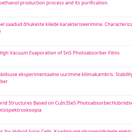
ioethanol production process and its purification.
l saadud õhukeste kilede karakteriseerimine. Characterizat
e
High Vacuum Evaporation of SnS Photoabsorber Films
iilsuse eksperimentaalne uurimine kliimakambris. Stabilit
mber
rid Structures Based on CuIn3Se5 Photoabsorber.Hübriids
ntsispektroskoopia
s for Hybrid Solar Cells. Kaadmiumkalkogeniidkilede elekt