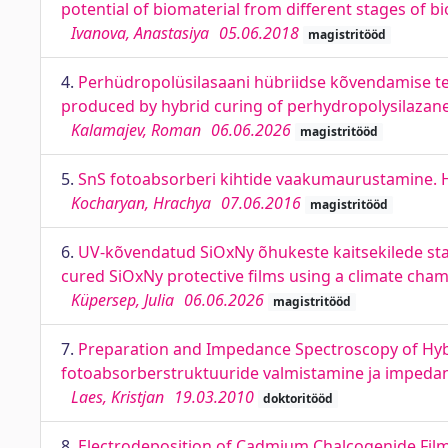
potential of biomaterial from different stages of b
Ivanova, Anastasiya
05.06.2018
magistritööd
4.
Perhüdropolüsilasaani hübriidse kõvendamise tee
produced by hybrid curing of perhydropolysilazan
Kalamajev, Roman
06.06.2026
magistritööd
5.
SnS fotoabsorberi kihtide vaakumaurustamine. 
Kocharyan, Hrachya
07.06.2016
magistritööd
6.
UV-kõvendatud SiOxNy õhukeste kaitsekilede stab
cured SiOxNy protective films using a climate cha
Küpersep, Julia
06.06.2026
magistritööd
7.
Preparation and Impedance Spectroscopy of Hyb
fotoabsorberstruktuuride valmistamine ja impeda
Laes, Kristjan
19.03.2010
doktoritööd
8.
Electrodeposition of Cadmium Chalcogenide Film