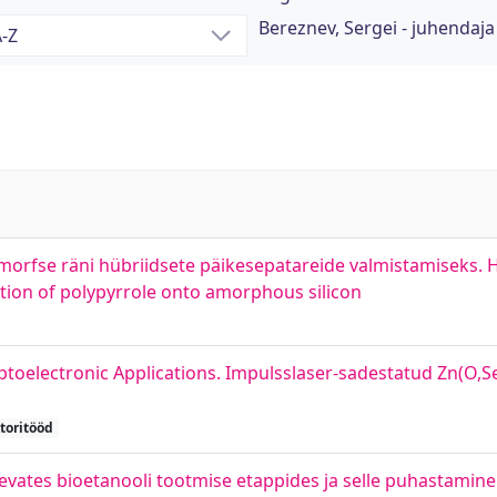
Bereznev, Sergei - juhendaja
orfse räni hübriidsete päikesepatareide valmistamiseks. Hy
tion of polypyrrole onto amorphous silicon
ptoelectronic Applications. Impulsslaser-sadestatud Zn(O,Se
toritööd
nevates bioetanooli tootmise etappides ja selle puhastamin