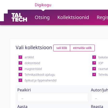
Digikogu
Otsing
Kollektsioonid
Regis
Vali kollektsioon
vali kõik
eemalda valik
artiklid
bakala
doktoritööd
IOP
magistritööd
raamat
Tehnikaülikooli ajalugu
Tehnika
õpikud ja õppevahendid
Pealkiri
Autor/ju
Aasta
Reasta