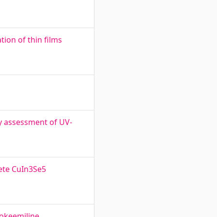
ion of thin films
y assessment of UV-
ete CuIn3Se5
rokeemiline