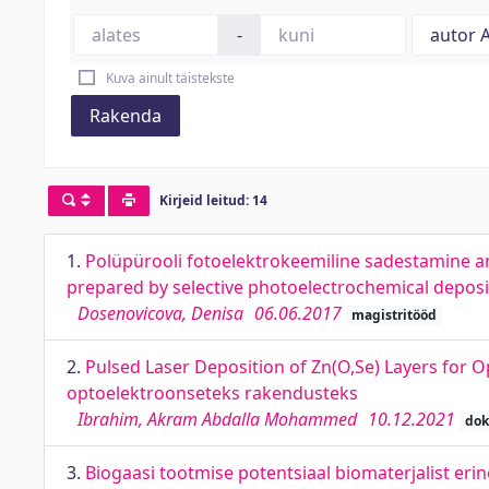
-
Kuva ainult täistekste
Rakenda
Kirjeid leitud: 14
1.
Polüpürooli fotoelektrokeemiline sadestamine am
prepared by selective photoelectrochemical deposi
Dosenovicova, Denisa
06.06.2017
magistritööd
2.
Pulsed Laser Deposition of Zn(O,Se) Layers for O
optoelektroonseteks rakendusteks
Ibrahim, Akram Abdalla Mohammed
10.12.2021
dok
3.
Biogaasi tootmise potentsiaal biomaterjalist eri