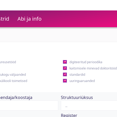
trid
Abi ja info
ureusetööd
digiteeritud perioodika
kaitsmisele minevad doktoritööd
ukogu väljaanded
standardid
ülikooli toimetised
uuringuaruanded
hendaja/koostaja
Struktuuriüksus
Register