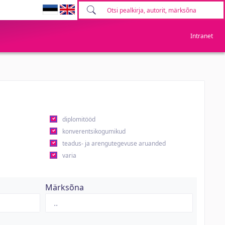
Intranet
diplomitööd
konverentsikogumikud
teadus- ja arengutegevuse aruanded
varia
Märksõna