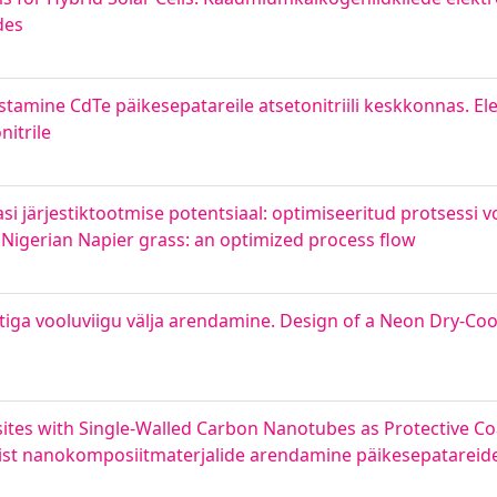
des
tamine CdTe päikesepatareile atsetonitriili keskkonnas. El
nitrile
asi järjestiktootmise potentsiaal: optimiseeritud protsessi v
Nigerian Napier grass: an optimized process flow
iga vooluviigu välja arendamine. Design of a Neon Dry-Co
es with Single-Walled Carbon Nanotubes as Protective Coat
dist nanokomposiitmaterjalide arendamine päikesepatareide