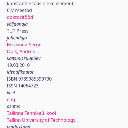
konstantse faasinihke element
C-V meetod
doktoritööd
väljaandja
TUT Press
juhendaja
Bereznev, Sergei
Öpik, Andres
kaitsmiskuupäev
19.03.2010
identifikaator
ISBN 9789985599730
ISSN 14064723
keel
eng
asutus
Tallinna Tehnikaülikool
Tallinn University of Technology
teaduskond