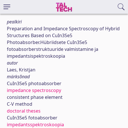
pealkiri
Preparation and Impedance Spectroscopy of Hybrid
Structures Based on CuIn3Se5
Photoabsorber.Hübriidsete CuIn3Se5
fotoabsorberstruktuuride valmistamine ja
impedantsispektroskoopia
autor
Laes, Kristjan
märksõnad
CuIn3Se5 photoabsorber
impedance spectroscopy
consistent phase element
C-V method
doctoral theses
CuIn3Se5 fotoabsorber
impedantsspektroskoopia