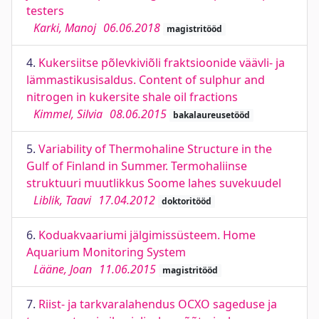
testers
Karki, Manoj
06.06.2018
magistritööd
4.
Kukersiitse põlevkiviõli fraktsioonide väävli- ja
lämmastikusisaldus. Content of sulphur and
nitrogen in kukersite shale oil fractions
Kimmel, Silvia
08.06.2015
bakalaureusetööd
5.
Variability of Thermohaline Structure in the
Gulf of Finland in Summer. Termohaliinse
struktuuri muutlikkus Soome lahes suvekuudel
Liblik, Taavi
17.04.2012
doktoritööd
6.
Koduakvaariumi jälgimissüsteem. Home
Aquarium Monitoring System
Lääne, Joan
11.06.2015
magistritööd
7.
Riist- ja tarkvaralahendus OCXO sageduse ja