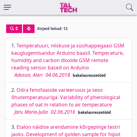
Kirjeid leitud: 12
1.
Temperatuuri, niiskuse ja süsihappegaasi GSM
kauglugemisandur Arduino baasil. Temperature,
humidity and carbon dioxide GSM remote
reading sensor based on Arduino
Adoson, Alari
04.06.2018
bakalaureusetööd
2.
Odra fenofaaside varieeruvus ja seos
õhutemperatuuriga. Variability of phenological
phases of oat in relation to air temperature
Järv, Maria-Julia
02.06.2016
bakalaureusetööd
3.
Etalon näidise arendamine kõrgepinge testri
jaoks. Development of golden sample for hipot