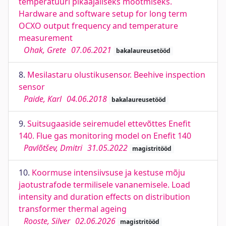
temperatuuri pikaajaliseks mõõtmiseks.
Hardware and software setup for long term
OCXO output frequency and temperature
measurement
Ohak, Grete
07.06.2021
bakalaureusetööd
8.
Mesilastaru olustikusensor. Beehive inspection
sensor
Paide, Karl
04.06.2018
bakalaureusetööd
9.
Suitsugaaside seiremudel ettevõttes Enefit
140. Flue gas monitoring model on Enefit 140
Pavlõtšev, Dmitri
31.05.2022
magistritööd
10.
Koormuse intensiivsuse ja kestuse mõju
jaotustrafode termilisele vananemisele. Load
intensity and duration effects on distribution
transformer thermal ageing
Rooste, Silver
02.06.2026
magistritööd