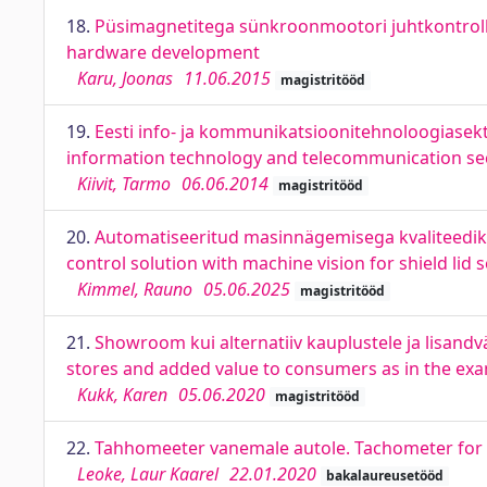
18.
Püsimagnetitega sünkroonmootori juhtkontroll
hardware development
Karu, Joonas
11.06.2015
magistritööd
19.
Eesti info- ja kommunikatsioonitehnoloogiasekt
information technology and telecommunication se
Kiivit, Tarmo
06.06.2014
magistritööd
20.
Automatiseeritud masinnägemisega kvaliteedikon
control solution with machine vision for shield lid 
Kimmel, Rauno
05.06.2025
magistritööd
21.
Showroom kui alternatiiv kauplustele ja lisandv
stores and added value to consumers as in the exa
Kukk, Karen
05.06.2020
magistritööd
22.
Tahhomeeter vanemale autole. Tachometer for 
Leoke, Laur Kaarel
22.01.2020
bakalaureusetööd