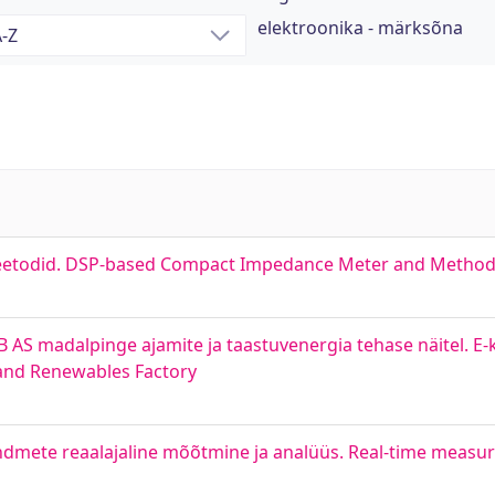
elektroonika - märksõna
eetodid. DSP-based Compact Impedance Meter and Metho
 AS madalpinge ajamite ja taastuvenergia tehase näitel. E
 and Renewables Factory
dmete reaalajaline mõõtmine ja analüüs. Real-time measur