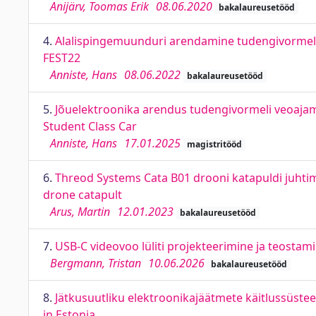
Anijärv, Toomas Erik
08.06.2020
bakalaureusetööd
4.
Alalispingemuunduri arendamine tudengivormelil
FEST22
Anniste, Hans
08.06.2022
bakalaureusetööd
5.
Jõuelektroonika arendus tudengivormeli veoajami
Student Class Car
Anniste, Hans
17.01.2025
magistritööd
6.
Threod Systems Cata B01 drooni katapuldi juhti
drone catapult
Arus, Martin
12.01.2023
bakalaureusetööd
7.
USB-C videovoo lüliti projekteerimine ja teostam
Bergmann, Tristan
10.06.2026
bakalaureusetööd
8.
Jätkusuutliku elektroonikajäätmete käitlussüs
in Estonia