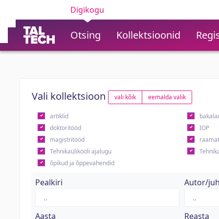
Digikogu
Otsing
Kollektsioonid
Regis
Vali kollektsioon
vali kõik
eemalda valik
artiklid
bakala
doktoritööd
IOP
magistritööd
raamat
Tehnikaülikooli ajalugu
Tehnika
õpikud ja õppevahendid
Pealkiri
Autor/ju
Aasta
Reasta