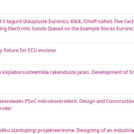
 tegurit (kaupluste Euronics, Klick, Onoff näitel). Five Fact
g Electronic Goods (based on the Example Stores Euronics,
 fixture for ECU enclose
 kiiplaborsüsteemide rakenduste jaoks. Development of S
akendades PSoC mikrokontrollerit. Design and Construction o
roller
iku stantspingi projekteerimine. Designing of an industri