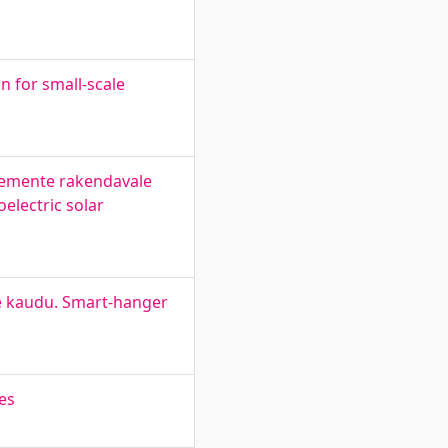
 for small-scale
lemente rakendavale
electric solar
se kaudu. Smart-hanger
les