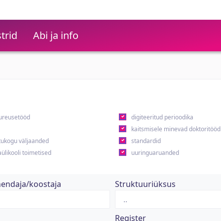
trid
Abi ja info
ureusetööd
digiteeritud perioodika
kaitsmisele minevad doktoritööd
ukogu väljaanded
standardid
ülikooli toimetised
uuringuaruanded
hendaja/koostaja
Struktuuriüksus
Register