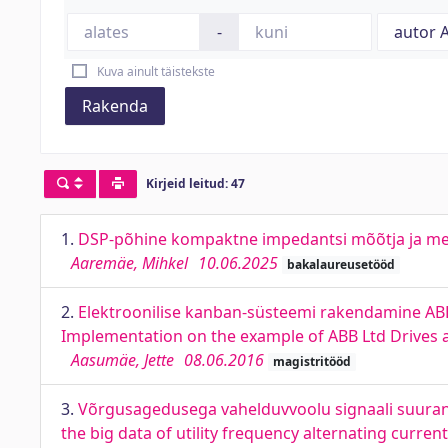
-
Kuva ainult täistekste
Rakenda
Kirjeid leitud: 47
1.
DSP-põhine kompaktne impedantsi mõõtja ja m
Aaremäe, Mihkel
10.06.2025
bakalaureusetööd
2.
Elektroonilise kanban-süsteemi rakendamine ABB
Implementation on the example of ABB Ltd Drives
Aasumäe, Jette
08.06.2016
magistritööd
3.
Võrgusagedusega vahelduvvoolu signaali suuran
the big data of utility frequency alternating current