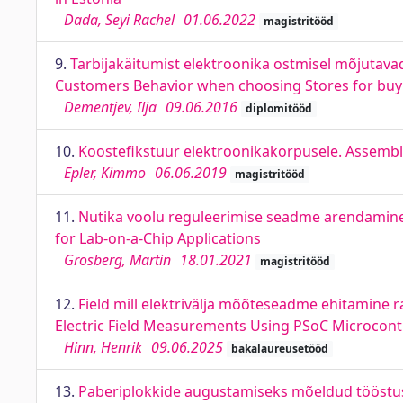
Dada, Seyi Rachel
01.06.2022
magistritööd
9.
Tarbijakäitumist elektroonika ostmisel mõjutavad 5
Customers Behavior when choosing Stores for buyin
Dementjev, Ilja
09.06.2016
diplomitööd
10.
Koostefikstuur elektroonikakorpusele. Assembly
Epler, Kimmo
06.06.2019
magistritööd
11.
Nutika voolu reguleerimise seadme arendamine
for Lab-on-a-Chip Applications
Grosberg, Martin
18.01.2021
magistritööd
12.
Field mill elektrivälja mõõteseadme ehitamine r
Electric Field Measurements Using PSoC Microcont
Hinn, Henrik
09.06.2025
bakalaureusetööd
13.
Paberiplokkide augustamiseks mõeldud tööstusl