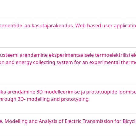
nentide lao kasutajarakendus. Web-based user application
üsteemi arendamine eksperimentaalsele termoelektrilisi e
ion and energy collecting system for an experimental thermo
oonika arendamine 3D-modelleerimise ja prototüüpide loomi
through 3D- modelling and prototyping
. Modelling and Analysis of Electric Transmission for Bicyc