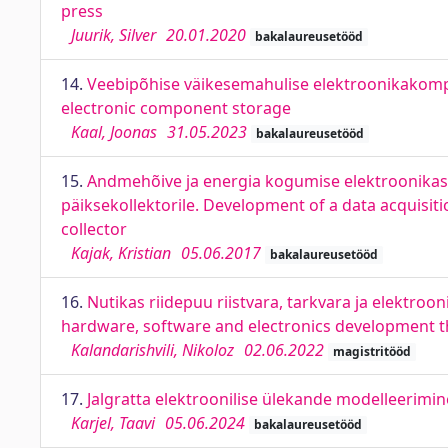
press
Juurik, Silver
20.01.2020
bakalaureusetööd
14.
Veebipõhise väikesemahulise elektroonikakompo
electronic component storage
Kaal, Joonas
31.05.2023
bakalaureusetööd
15.
Andmehõive ja energia kogumise elektroonikas
päiksekollektorile. Development of a data acquisit
collector
Kajak, Kristian
05.06.2017
bakalaureusetööd
16.
Nutikas riidepuu riistvara, tarkvara ja elektr
hardware, software and electronics development 
Kalandarishvili, Nikoloz
02.06.2022
magistritööd
17.
Jalgratta elektroonilise ülekande modelleerimine
Karjel, Taavi
05.06.2024
bakalaureusetööd