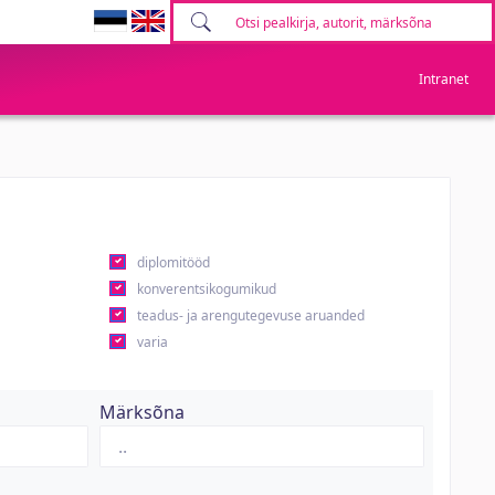
Intranet
diplomitööd
konverentsikogumikud
teadus- ja arengutegevuse aruanded
varia
Märksõna