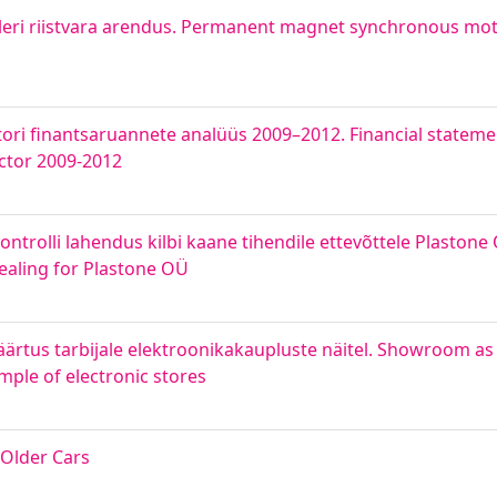
eri riistvara arendus. Permanent magnet synchronous moto
ori finantsaruannete analüüs 2009–2012. Financial statemen
ctor 2009-2012
trolli lahendus kilbi kaane tihendile ettevõttele Plastone
sealing for Plastone OÜ
äärtus tarbijale elektroonikakaupluste näitel. Showroom as 
mple of electronic stores
Older Cars