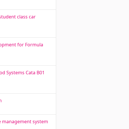
tudent class car
elopment for Formula
eod Systems Cata B01
h
ste management system