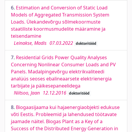
6.
Estimation and Conversion of Static Load
Models of Aggregated Transmission System
Loads. Ülekandevõrgu sõlmekoormuste
staatiliste koormusmudelite määramine ja
teisendamine
Leinakse, Madis
07.03.2022
doktoritööd
7.
Residential Grids Power Quality Analyses
Concerning Nonlinear Consumer Loads and PV
Panels. Madalpingevõrgu elektrikvaliteedi
analüüs seoses ebalineaarsete elektrienergia
tarbijate ja päikesepaneelidega
Niitsoo, Jaan
12.12.2016
doktoritööd
8.
Biogaasijaama kui hajaenergiaobjekti edukuse
võti Eestis. Probleemid ja lahendused töötavate
jaamade näitel. Biogas Plant as a Key of a
Success of the Distributed Energy Generation in