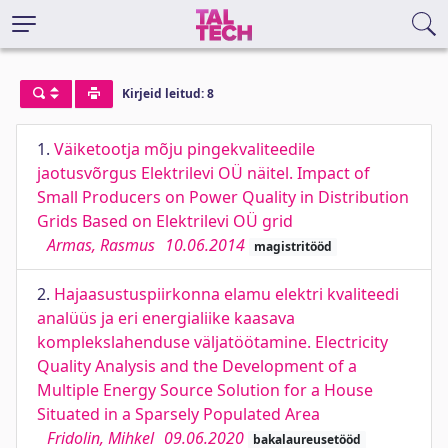
Kirjeid leitud: 8
1.
Väiketootja mõju pingekvaliteedile
jaotusvõrgus Elektrilevi OÜ näitel. Impact of
Small Producers on Power Quality in Distribution
Grids Based on Elektrilevi OÜ grid
Armas, Rasmus
10.06.2014
magistritööd
2.
Hajaasustuspiirkonna elamu elektri kvaliteedi
analüüs ja eri energialiike kaasava
komplekslahenduse väljatöötamine. Electricity
Quality Analysis and the Development of a
Multiple Energy Source Solution for a House
Situated in a Sparsely Populated Area
Fridolin, Mihkel
09.06.2020
bakalaureusetööd