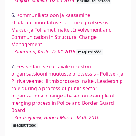
Kaljula, Monika
02.06.2015
bakalaureusetööd
6.
Kommunikatsioon ja kaasamine
struktuurimuudatuse juhtimise protsessis
Maksu- ja Tolliameti näitel. Involvement and
Communication in Structural Change
Management
Klaarman, Krisli
22.01.2016
magistritööd
7.
Eestvedamise roll avaliku sektori
organisatsiooni muutuste protsessis - Politsei- ja
Piirivalveameti liitmisprotsessi näitel. Leadership
role during a process of public sector
organizational change - based on example of
merging process in Police and Border Guard
Board
Kordziejonek, Hanna-Maria
08.06.2016
magistritööd