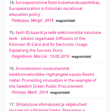
14.
Euroopastumine Eesti kutsehariduspoliitikas.
Europeanization in Estonian vocational
education policy
Paakspuu, Margit
2014
magistritööd
15.
Eesti ID-kaardi ja selle elektroonilise kasutuse
levik - eduloo tagamaad. Diffusion of the
Estonian ID-Card and Its Electronic Usage:
Explaining the Success Story
Palginõmm, Mai-Liis
10.06.2016
magistritööd
16.
Innovatsiooni soodustamine
keskkonnahoidlike riigihangete kaudu Rootsi
näitel. Promoting innovation in the example of
the Swedich Green Public Procurement
Piirisaar, Marit
2014
magistritööd
17.
Sihtasutuse võimalused ja väljakutsed
muuseumi juhtimisel Eestis. Managing a