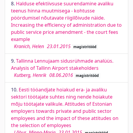
8.
Halduse efektiivsuse suurendamine avaliku
teenus hinna muutmisega - kohtusse
pöördumisel nõutavate riigilõivude näide.
Increasing the efficiency of administration due to
public service price amendment - the court fees
example
Kranich, Helen
23.01.2015
magistritööd
9.
Tallinna Lennujaam sidusrühmade analüüs.
Analysis of Tallinn Airport stakeholders
Kutberg, Henrik
08.06.2016
magistritööd
10.
Eesti tööandjate hoiakud era- ja avaliku
sektori töötajate suhtes ning nende hoiakute
mõju töötajate valikule. Attitudes of Estonian
employers towards private and public sector
employees and the impact of these attitudes on
the selection of employees
Lõbus, Minna-Maria
23.01.2015
magistritööd