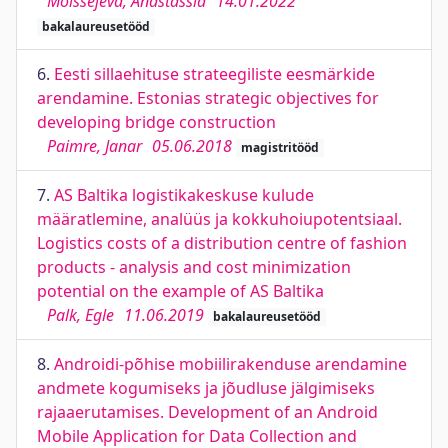
Moissejeva, Anastassia
14.01.2022
bakalaureusetööd
6.
Eesti sillaehituse strateegiliste eesmärkide
arendamine. Estonias strategic objectives for
developing bridge construction
Paimre, Janar
05.06.2018
magistritööd
7.
AS Baltika logistikakeskuse kulude
määratlemine, analüüs ja kokkuhoiupotentsiaal.
Logistics costs of a distribution centre of fashion
products - analysis and cost minimization
potential on the example of AS Baltika
Palk, Egle
11.06.2019
bakalaureusetööd
8.
Androidi-põhise mobiilirakenduse arendamine
andmete kogumiseks ja jõudluse jälgimiseks
rajaaerutamises. Development of an Android
Mobile Application for Data Collection and