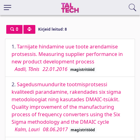
Kirjeid leitud: 8
1.
Tarnijate hindamine uue toote arendamise
protsessis. Measuring supplier performance in
new product development process
Aadli, Tõnis
22.01.2016
magistritööd
2.
Sagedusmuundurite tootmisprotsessi
kvaliteedi parandamine, rakendades six sigma
metodoloogiat ning kasutades DMAIC-tsüklit.
Quality improvement of the manufacturing
process of frequency converters using the Six
Sigma methodology and the DMAIC cycle
Kalm, Lauri
08.06.2017
magistritööd