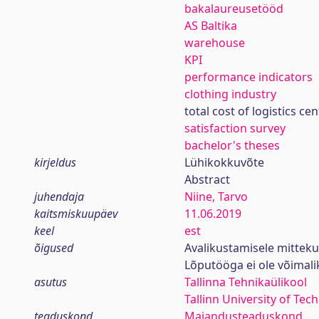
bakalaureusetööd
AS Baltika
warehouse
KPI
performance indicators
clothing industry
total cost of logistics cen
satisfaction survey
bachelor's theses
kirjeldus
Lühikokkuvõte
Abstract
juhendaja
Niine, Tarvo
kaitsmiskuupäev
11.06.2019
keel
est
õigused
Avalikustamisele mittek
Lõputööga ei ole võimal
asutus
Tallinna Tehnikaülikool
Tallinn University of Tec
teaduskond
Majandusteaduskond