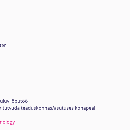
ter
uuluv lõputöö
ik tutvuda teaduskonnas/asutuses kohapeal
hnology