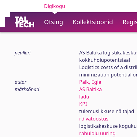
Digikogu
Otsing
Kollektsioonid
Regis
pealkiri
AS Baltika logistikakesk
kokkuhoiupotentsiaal
Logistics costs of a dist
minimization potential o
autor
Palk, Egle
märksõnad
AS Baltika
ladu
KPI
tulemuslikkuse näitajad
rõivatööstus
logistikakeskuse koguku
rahulolu uuring