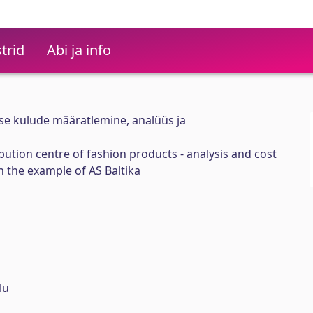
trid
Abi ja info
use kulude määratlemine, analüüs ja
ribution centre of fashion products - analysis and cost
n the example of AS Baltika
lu