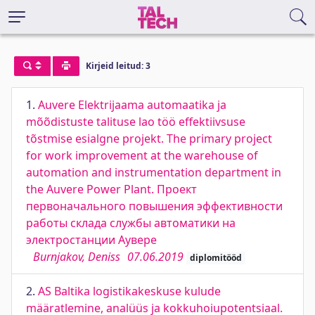
Kirjeid leitud: 3
1.
Auvere Elektrijaama automaatika ja
mõõdistuste talituse lao töö effektiivsuse
tõstmise esialgne projekt. The primary project
for work improvement at the warehouse of
automation and instrumentation department in
the Auvere Power Plant. Проект
первоначального повышения эффективности
работы склада службы автоматики на
электростанции Аувере
Burnjakov, Deniss
07.06.2019
diplomitööd
2.
AS Baltika logistikakeskuse kulude
määratlemine, analüüs ja kokkuhoiupotentsiaal.