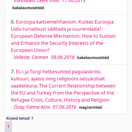
Vanhanen, Leeni Irina
11.06.2015
bakalaureusetööd
6.
Euroopa kaitsemehhanism. Kuidas Euroopa
Liidu turvalisust säilitada ja suurendada?.
European Defense Mechanism. How to Sustain
and Enhance the Security Interests of the
European Union?
Velleste, Carmen
08.06.2016
bakalaureusetööd
7.
EL-i ja Türgi hetkesuhted pagulaskriisi,
kultuuri, ajaloo ning religiooni seisukohalt
vaadelduna. The Current Relationship between
the EU and Turkey from the Perspective of the
Refugee Crisis, Culture, History and Religion
Özay, Fatma Azra
07.06.2016
magistritööd
Kirjeid leitud: 7
1