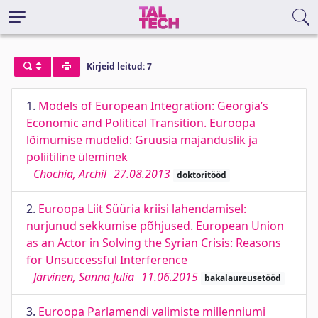
Kirjeid leitud: 7
1.
Models of European Integration: Georgia’s
Economic and Political Transition. Euroopa
lõimumise mudelid: Gruusia majanduslik ja
poliitiline üleminek
Chochia, Archil
27.08.2013
doktoritööd
2.
Euroopa Liit Süüria kriisi lahendamisel:
nurjunud sekkumise põhjused. European Union
as an Actor in Solving the Syrian Crisis: Reasons
for Unsuccessful Interference
Järvinen, Sanna Julia
11.06.2015
bakalaureusetööd
3.
Euroopa Parlamendi valimiste millenniumi