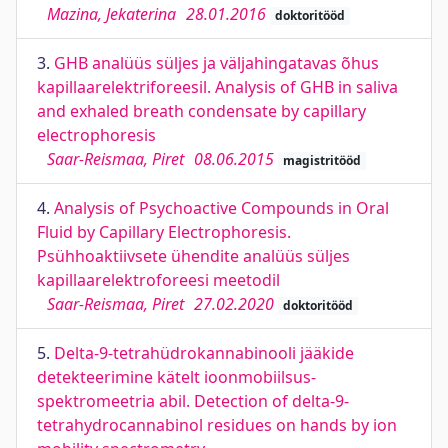
Mazina, Jekaterina
28.01.2016
doktoritööd
3.
GHB analüüs süljes ja väljahingatavas õhus
kapillaarelektriforeesil. Analysis of GHB in saliva
and exhaled breath condensate by capillary
electrophoresis
Saar-Reismaa, Piret
08.06.2015
magistritööd
4.
Analysis of Psychoactive Compounds in Oral
Fluid by Capillary Electrophoresis.
Psühhoaktiivsete ühendite analüüs süljes
kapillaarelektroforeesi meetodil
Saar-Reismaa, Piret
27.02.2020
doktoritööd
5.
Delta-9-tetrahüdrokannabinooli jääkide
detekteerimine kätelt ioonmobiilsus-
spektromeetria abil. Detection of delta-9-
tetrahydrocannabinol residues on hands by ion