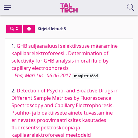
Kirjeid leitud: 5
1.
GHB süljeanalüüsi selektiivsuse määramine
kapillaarelektroforeesil. Determination of
selectivity for GHB analysis in oral fluid by
capillary electrophoresis
Eha, Mari-Liis
06.06.2017
magistritööd
2.
Detection of Psycho- and Bioactive Drugs in
Different Sample Matrices by Fluorescence
Spectroscopy and Capillary Electrophoresis.
Psühho- ja bioaktiivsete ainete tuvastamine
erinevates proovimaatriksites kasutades
fluoresentsspektroskoopia ja
kapillaarelektroforeesi meetodeid