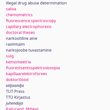
illegal drug abuse determination
saliva
chemometrics
fluorescence spectroscopy
capillary electrophoresis
doctoral theses
narkootiline aine
ravimtaim
narkojoobe tuvastamine
sülg
kemomeetria
fluorestsentsspektroskoopia
kapillaarelektroforees
doktoritööd
väljaandja
TUT Press
TTÜ Kirjastus
juhendaja
Kaljurand, Mihkel