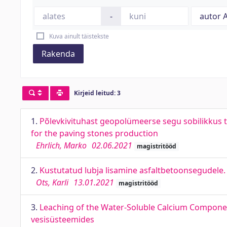
-
Kuva ainult täistekste
Rakenda
Kirjeid leitud: 3
1.
Põlevkivituhast geopolümeerse segu sobilikkus tä
for the paving stones production
Ehrlich, Marko
02.06.2021
magistritööd
2.
Kustutatud lubja lisamine asfaltbetoonsegudele.
Ots, Karli
13.01.2021
magistritööd
3.
Leaching of the Water-Soluble Calcium Componen
vesisüsteemides