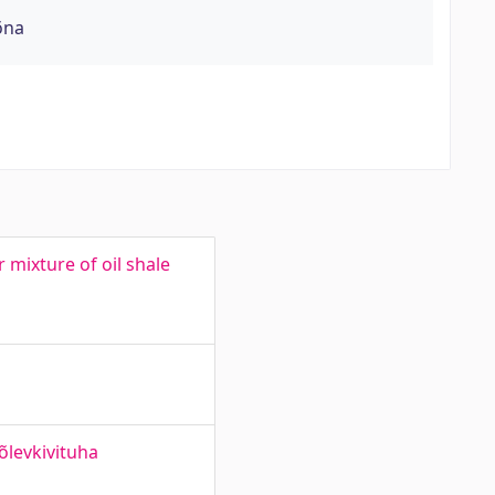
õna
 mixture of oil shale
õlevkivituha