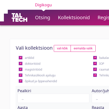
Digikogu
Otsing
Kollektsioonid
Regis
Vali kollektsioon
vali kõik
eemalda valik
artiklid
bakala
doktoritööd
IOP
magistritööd
raamat
Tehnikaülikooli ajalugu
Tehnika
õpikud ja õppevahendid
Pealkiri
Autor/ju
Aasta
Reasta