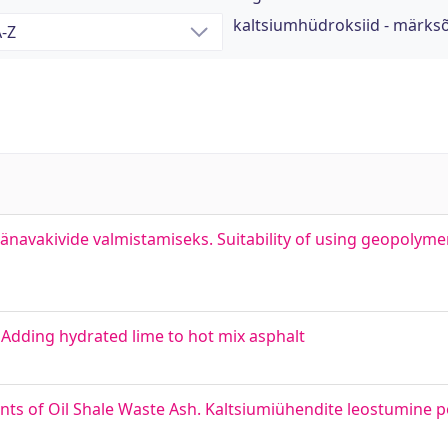
kaltsiumhüdroksiid - märks
navakivide valmistamiseks. Suitability of using geopolymer
 Adding hydrated lime to hot mix asphalt
ts of Oil Shale Waste Ash. Kaltsiumiühendite leostumine p