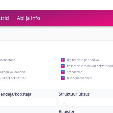
trid
Abi ja info
ureusetööd
digiteeritud perioodika
kaitsmisele minevad doktoritööd
ukogu väljaanded
standardid
ülikooli toimetised
uuringuaruanded
hendaja/koostaja
Struktuuriüksus
Register