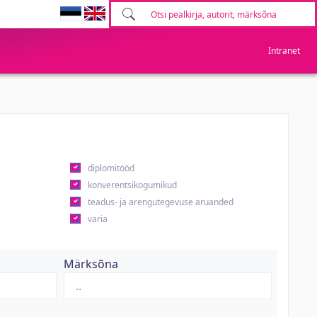
Intranet
diplomitööd
konverentsikogumikud
teadus- ja arengutegevuse aruanded
varia
Märksõna