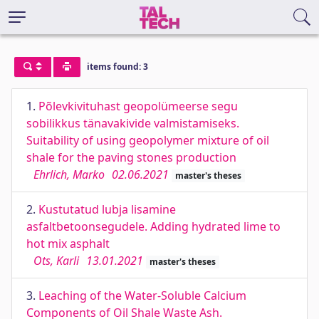
items found: 3
1.
Põlevkivituhast geopolümeerse segu
sobilikkus tänavakivide valmistamiseks.
Suitability of using geopolymer mixture of oil
shale for the paving stones production
Ehrlich, Marko
02.06.2021
master's theses
2.
Kustutatud lubja lisamine
asfaltbetoonsegudele. Adding hydrated lime to
hot mix asphalt
Ots, Karli
13.01.2021
master's theses
3.
Leaching of the Water-Soluble Calcium
Components of Oil Shale Waste Ash.