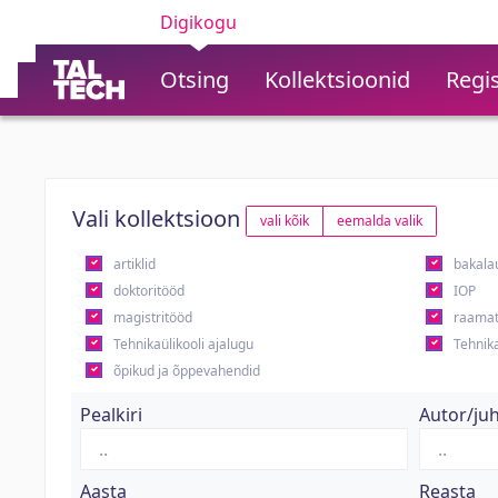
Digikogu
Otsing
Kollektsioonid
Regis
Vali kollektsioon
vali kõik
eemalda valik
artiklid
bakala
doktoritööd
IOP
magistritööd
raamat
Tehnikaülikooli ajalugu
Tehnika
õpikud ja õppevahendid
Pealkiri
Autor/ju
Aasta
Reasta