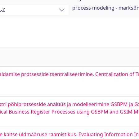
process modeling - märksõ
ldamise protsesside tsentraliseerimine. Centralization of 
istri põhiprotsesside analüüs ja modelleerimine GSBPM ja G
istical Business Register Processes using GSBPM and GSIM M
kaitse üldmääruse raamistikus. Evaluating Information I