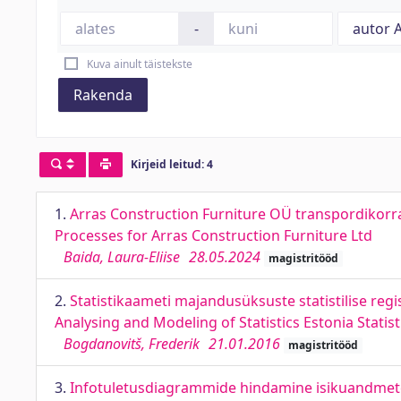
-
Kuva ainult täistekste
Rakenda
Kirjeid leitud: 4
1.
Arras Construction Furniture OÜ transpordikorra
Processes for Arras Construction Furniture Ltd
Baida, Laura-Eliise
28.05.2024
magistritööd
2.
Statistikaameti majandusüksuste statistilise reg
Analysing and Modeling of Statistics Estonia Stat
Bogdanovitš, Frederik
21.01.2016
magistritööd
3.
Infotuletusdiagrammide hindamine isikuandmete 