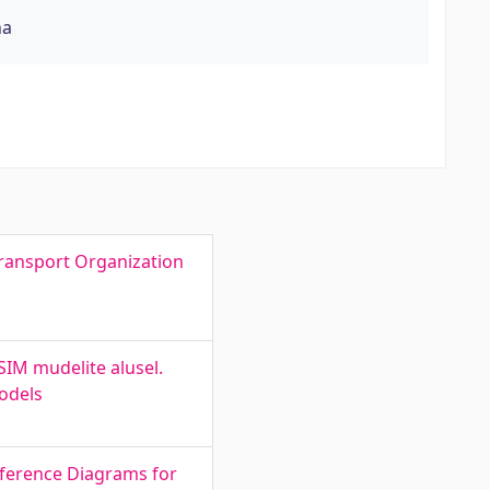
na
Transport Organization
SIM mudelite alusel.
odels
nference Diagrams for