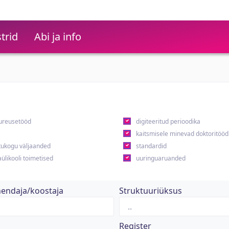
trid
Abi ja info
ureusetööd
digiteeritud perioodika
kaitsmisele minevad doktoritööd
ukogu väljaanded
standardid
ülikooli toimetised
uuringuaruanded
hendaja/koostaja
Struktuuriüksus
Register