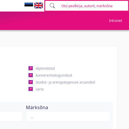
Intranet
diplomitööd
konverentsikogumikud
teadus- ja arengutegevuse aruanded
varia
Märksõna