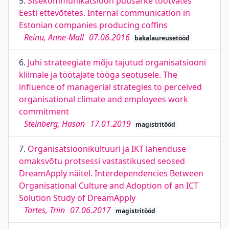
5.
Sisekommunikatsioon puusärke tootvates
Eesti ettevõtetes. Internal communication in
Estonian companies producing coffins
Reinu, Anne-Mall
07.06.2016
bakalaureusetööd
6.
Juhi strateegiate mõju tajutud organisatsiooni
kliimale ja töötajate tööga seotusele. The
influence of managerial strategies to perceived
organisational climate and employees work
commitment
Steinberg, Hasan
17.01.2019
magistritööd
7.
Organisatsioonikultuuri ja IKT lahenduse
omaksvõtu protsessi vastastikused seosed
DreamApply näitel. Interdependencies Between
Organisational Culture and Adoption of an ICT
Solution Study of DreamApply
Tartes, Triin
07.06.2017
magistritööd