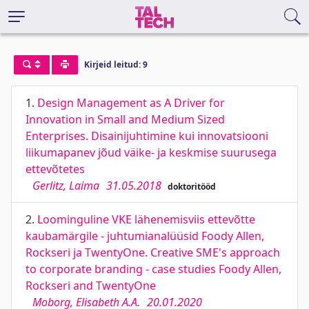
Kirjeid leitud: 9
1.
Design Management as A Driver for
Innovation in Small and Medium Sized
Enterprises. Disainijuhtimine kui innovatsiooni
liikumapanev jõud väike- ja keskmise suurusega
ettevõtetes
Gerlitz, Laima
31.05.2018
doktoritööd
2.
Loominguline VKE lähenemisviis ettevõtte
kaubamärgile - juhtumianalüüsid Foody Allen,
Rockseri ja TwentyOne. Creative SME's approach
to corporate branding - case studies Foody Allen,
Rockseri and TwentyOne
Moborg, Elisabeth A.A.
20.01.2020