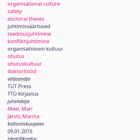
organisational culture
safety
doctoral theses
juhtimisväärtused
teadmusjuhtimine
konfliktijuhtimine
organisatsiooni kultuur
ohutus
ohutuskultuur
doktoritööd
väljaandja
TUT Press
TTÜ Kirjastus
juhendaja
Meel, Mari
Järvis, Marina
kaitsmiskuupäev
09.01.2015
identifikaator