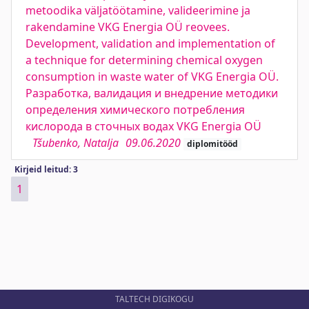
metoodika väljatöötamine, valideerimine ja
rakendamine VKG Energia OÜ reovees.
Development, validation and implementation of
a technique for determining chemical oxygen
consumption in waste water of VKG Energia OÜ.
Разработка, валидация и внедрение методики
определения химического потребления
кислорода в сточных водах VKG Energia OÜ
Tšubenko, Natalja
09.06.2020
diplomitööd
Kirjeid leitud: 3
1
TALTECH DIGIKOGU