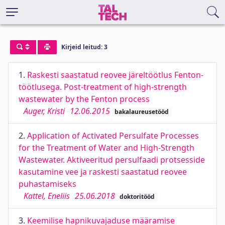
Kirjeid leitud: 3
1.
Raskesti saastatud reovee järeltöötlus Fenton-
töötlusega. Post-treatment of high-strength
wastewater by the Fenton process
Auger, Kristi
12.06.2015
bakalaureusetööd
2.
Application of Activated Persulfate Processes
for the Treatment of Water and High-Strength
Wastewater. Aktiveeritud persulfaadi protsesside
kasutamine vee ja raskesti saastatud reovee
puhastamiseks
Kattel, Eneliis
25.06.2018
doktoritööd
3.
Keemilise hapnikuvajaduse määramise