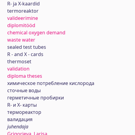
R- ja X-kaardid
termoreaktor
valideerimine
diplomitööd
chemical oxygen demand
waste water
sealed test tubes
R - and X - cards
thermoset
validation
diploma theses
химическое потребление кислорода
сточные воды
герметичные пробирки
R- и X- карты
термореактор
валидация
juhendaja
Grigorieva, Larisa