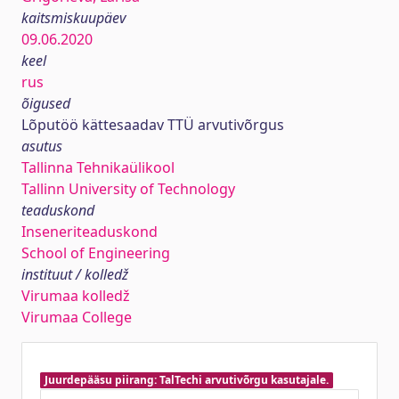
kaitsmiskuupäev
09.06.2020
keel
rus
õigused
Lõputöö kättesaadav TTÜ arvutivõrgus
asutus
Tallinna Tehnikaülikool
Tallinn University of Technology
teaduskond
Inseneriteaduskond
School of Engineering
instituut / kolledž
Virumaa kolledž
Virumaa College
Juurdepääsu piirang: TalTechi arvutivõrgu kasutajale.