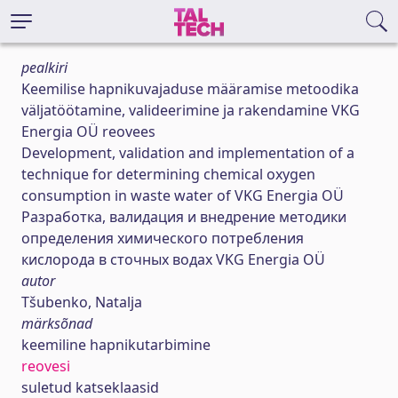
pealkiri
Keemilise hapnikuvajaduse määramise metoodika
väljatöötamine, valideerimine ja rakendamine VKG
Energia OÜ reovees
Development, validation and implementation of a
technique for determining chemical oxygen
consumption in waste water of VKG Energia OÜ
Разработка, валидация и внедрение методики
определения химического потребления
кислорода в сточных водах VKG Energia OÜ
autor
Tšubenko, Natalja
märksõnad
keemiline hapnikutarbimine
reovesi
suletud katseklaasid